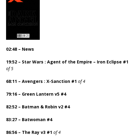
02:48 – News
19:52 – Star Wars : Agent of the Empire – Iron Eclipse #1
of 5
68:11 – Avengers : X-Sanction #1
of 4
79:16 – Green Lantern v5 #4
82:52 – Batman & Robin v2 #4
83:27 – Batwoman #4
86:56 –
The Ray v3 #1
of 4