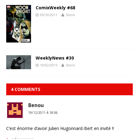
ComixWeekly #68
09/10/2011
Steve
WeeklyNews #30
19/02/2013
Steve
4 COMMENTS
Benou
19/12/2011 Á 18:06
C’est énorme d’avoir Julien Hugonnard-Bert en invité !!