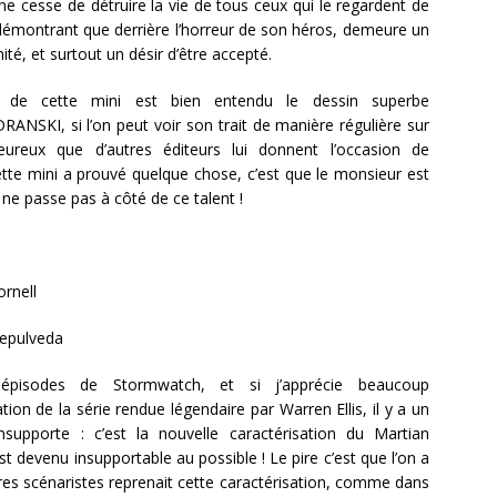
ne cesse de détruire la vie de tous ceux qui le regardent de
 démontrant que derrière l’horreur de son héros, demeure un
é, et surtout un désir d’être accepté.
te de cette mini est bien entendu le dessin superbe
SKI, si l’on peut voir son trait de manière régulière sur
ureux que d’autres éditeurs lui donnent l’occasion de
cette mini a prouvé quelque chose, c’est que le monsieur est
ne passe pas à côté de ce talent !
rnell
epulveda
pisodes de Stormwatch, et si j’apprécie beaucoup
ation de la série rendue légendaire par Warren Ellis, il y a un
nsupporte : c’est la nouvelle caractérisation du Martian
t devenu insupportable au possible ! Le pire c’est que l’on a
tres scénaristes reprenait cette caractérisation, comme dans