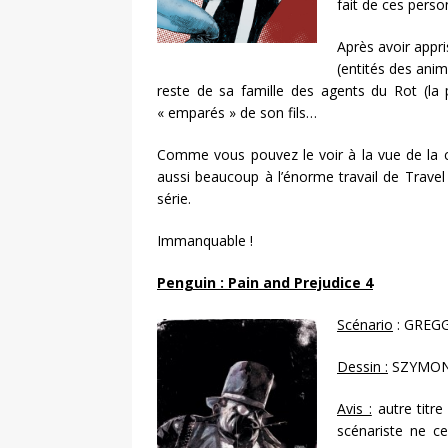
fait de ces perso
Après avoir appri
(entités des ani
reste de sa famille des agents du Rot (la 
« emparés » de son fils…
Comme vous pouvez le voir à la vue de la c
aussi beaucoup à l’énorme travail de Travel
série.
Immanquable !
Penguin : Pain and Prejudice 4
Scénario
: GREG
Dessin :
SZYMON
Avis :
autre titre
scénariste ne c