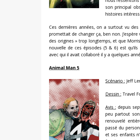
nous ressentons 
son principal ob
histoires intéres
Ces dernières années, on a surtout vu des ré
promettait de changer ça, ben non. J’espère 
des origines » trop longtemps, et que Morri
nouvelle de ces épisodes (5 & 6) est qu’ils
avec qui il avait collaboré il y a quelques an
Animal Man 5
Scénario :
Jeff Le
Dessin :
Travel 
Avis :
depuis sep
peu partout son
renouvelé entièr
passé du personn
et ses enfants n’