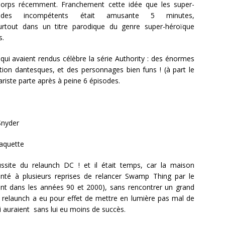
orps récemment. Franchement cette idée que les super-
des incompétents était amusante 5 minutes,
urtout dans un titre parodique du genre super-héroïque
s.
s qui avaient rendus célèbre la série Authority : des énormes
on dantesques, et des personnages bien funs ! (à part le
riste parte après à peine 6 épisodes.
Snyder
aquette
ussite du relaunch DC ! et il était temps, car la maison
tenté à plusieurs reprises de relancer Swamp Thing par le
t dans les années 90 et 2000), sans rencontrer un grand
e relaunch a eu pour effet de mettre en lumière pas mal de
ui auraient sans lui eu moins de succès.