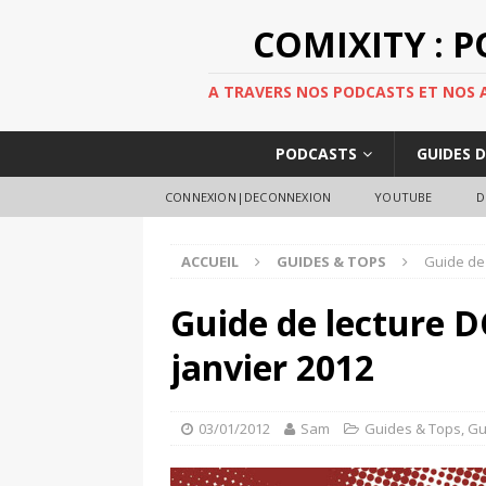
COMIXITY : 
A TRAVERS NOS PODCASTS ET NOS AR
PODCASTS
GUIDES 
CONNEXION|DECONNEXION
YOUTUBE
D
ACCUEIL
GUIDES & TOPS
Guide de 
Guide de lecture D
janvier 2012
03/01/2012
Sam
Guides & Tops
,
Gu