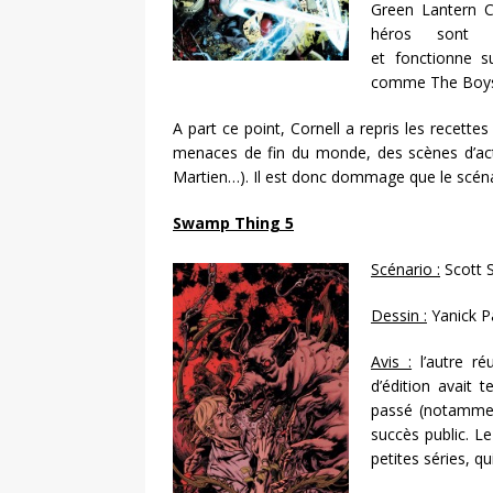
Green Lantern C
héros sont 
et fonctionne s
comme The Boy
A part ce point, Cornell a repris les recette
menaces de fin du monde, des scènes d’acti
Martien…). Il est donc dommage que le scéna
Swamp Thing 5
Scénario :
Scott 
Dessin :
Yanick P
Avis :
l’autre ré
d’édition avait 
passé (notammen
succès public. L
petites séries, q