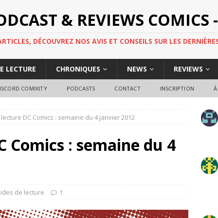
PODCAST & REVIEWS COMICS -
TICLES, DÉCOUVREZ NOS AVIS ET CONSEILS SUR LES DERNIÈRES
DE LECTURE
CHRONIQUES
NEWS
REVIEWS
ISCORD COMIXITY
PODCASTS
CONTACT
INSCRIPTION
À
lecture DC Comics : semaine du 4 janvier 2012
C Comics : semaine du 4
ides de lecture
1