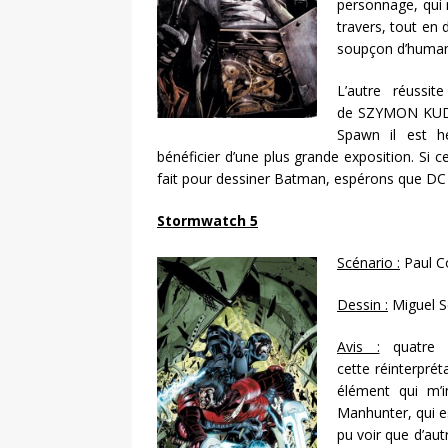
personnage, qui 
travers, tout en
soupçon d’humanit
L’autre réussi
de SZYMON KUDRAN
Spawn il est he
bénéficier d’une plus grande exposition. Si 
fait pour dessiner Batman, espérons que DC 
Stormwatch 5
Scénario :
Paul Co
Dessin :
Miguel S
Avis :
quatre é
cette réinterprét
élément qui m’i
Manhunter, qui es
pu voir que d’au