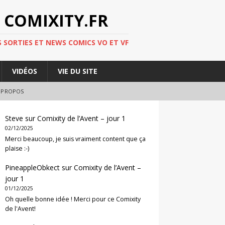
 COMIXITY.FR
 SORTIES ET NEWS COMICS VO ET VF
VIDÉOS
VIE DU SITE
 PROPOS
Steve
sur
Comixity de l’Avent – jour 1
02/12/2025
Merci beaucoup, je suis vraiment content que ça
plaise :-)
PineappleObkect
sur
Comixity de l’Avent –
jour 1
01/12/2025
Oh quelle bonne idée ! Merci pour ce Comixity
de l'Avent!