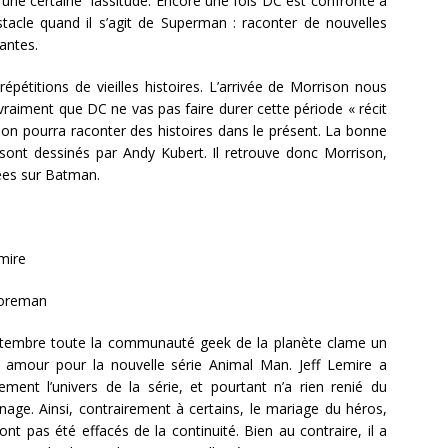
une certaine lassitude. Encore une fois DC est confronté à
stacle quand il s’agit de Superman : raconter de nouvelles
santes.
pétitions de vieilles histoires. L’arrivée de Morrison nous
vraiment que DC ne vas pas faire durer cette période « récit
son pourra raconter des histoires dans le présent. La bonne
 sont dessinés par Andy Kubert. Il retrouve donc Morrison,
nées sur Batman.
mire
Foreman
tembre toute la communauté geek de la planète clame un
 amour pour la nouvelle série Animal Man. Jeff Lemire a
ement l’univers de la série, et pourtant n’a rien renié du
age. Ainsi, contrairement à certains, le mariage du héros,
ont pas été effacés de la continuité. Bien au contraire, il a