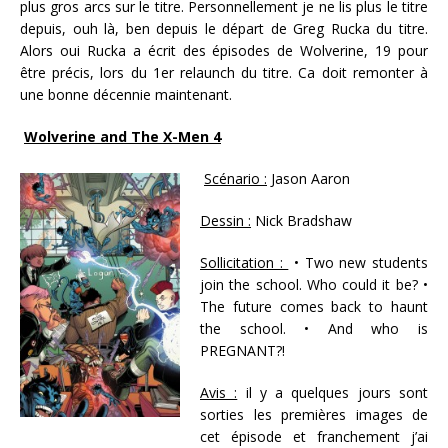
plus gros arcs sur le titre. Personnellement je ne lis plus le titre
depuis, ouh là, ben depuis le départ de Greg Rucka du titre.
Alors oui Rucka a écrit des épisodes de Wolverine, 19 pour
être précis, lors du 1er relaunch du titre. Ca doit remonter à
une bonne décennie maintenant.
Wolverine and The X-Men 4
Scénario :
Jason Aaron
Dessin :
Nick Bradshaw
Sollicitation :
• Two new students
join the school. Who could it be? •
The future comes back to haunt
the school. • And who is
PREGNANT?!
Avis :
il y a quelques jours sont
sorties les premières images de
cet épisode et franchement j’ai