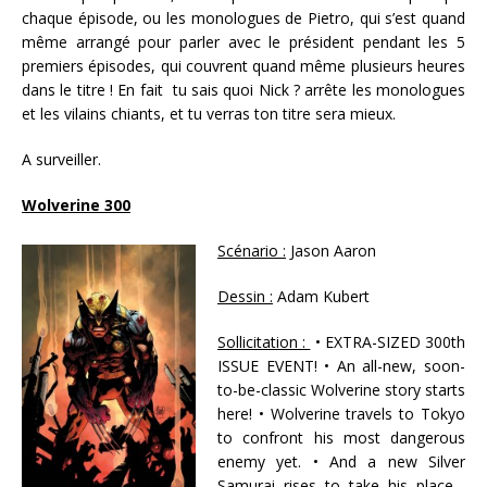
chaque épisode, ou les monologues de Pietro, qui s’est quand
même arrangé pour parler avec le président pendant les 5
premiers épisodes, qui couvrent quand même plusieurs heures
dans le titre ! En fait tu sais quoi Nick ? arrête les monologues
et les vilains chiants, et tu verras ton titre sera mieux.
A surveiller.
Wolverine 300
Scénario :
Jason Aaron
Dessin :
Adam Kubert
Sollicitatio
n :
• EXTRA-SIZED 300th
ISSUE EVENT! • An all-new, soon-
to-be-classic Wolverine story starts
here! • Wolverine travels to Tokyo
to confront his most dangerous
enemy yet. • And a new Silver
Samurai rises to take his place…