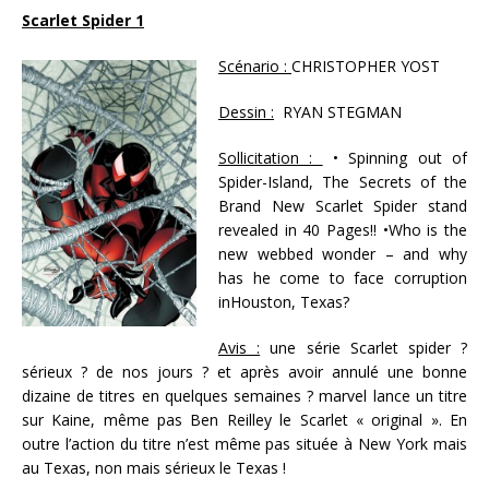
Scarlet Spider 1
Scénario :
CHRISTOPHER YOST
Dessin :
RYAN STEGMAN
Sollicitation :
• Spinning out of
Spider-Island, The Secrets of the
Brand New Scarlet Spider stand
revealed in 40 Pages!! •Who is the
new webbed wonder – and why
has he come to face corruption
inHouston, Texas?
Avis :
une série Scarlet spider ?
sérieux ? de nos jours ? et après avoir annulé une bonne
dizaine de titres en quelques semaines ? marvel lance un titre
sur Kaine, même pas Ben Reilley le Scarlet « original ». En
outre l’action du titre n’est même pas située à New York mais
au Texas, non mais sérieux le Texas !