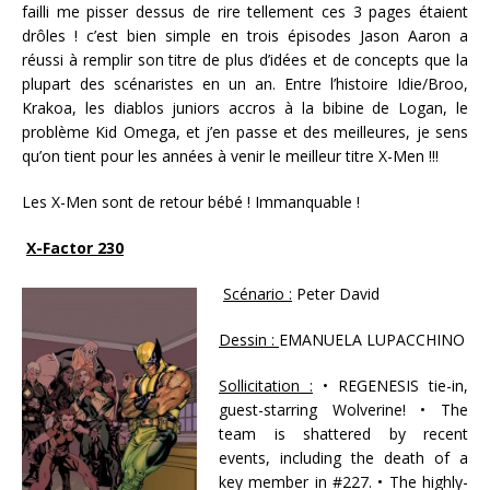
failli me pisser dessus de rire tellement ces 3 pages étaient
drôles ! c’est bien simple en trois épisodes Jason Aaron a
réussi à remplir son titre de plus d’idées et de concepts que la
plupart des scénaristes en un an. Entre l’histoire Idie/Broo,
Krakoa, les diablos juniors accros à la bibine de Logan, le
problème Kid Omega, et j’en passe et des meilleures, je sens
qu’on tient pour les années à venir le meilleur titre X-Men !!!
Les X-Men sont de retour bébé ! Immanquable !
X-Factor 230
Scénario :
Peter David
Dessin :
EMANUELA LUPACCHINO
Sollicitation :
• REGENESIS tie-in,
guest-starring Wolverine! • The
team is shattered by recent
events, including the death of a
key member in #227. • The highly-