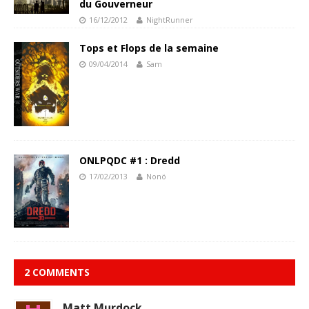
du Gouverneur
16/12/2012
NightRunner
Tops et Flops de la semaine
09/04/2014
Sam
ONLPQDC #1 : Dredd
17/02/2013
Nonö
2 COMMENTS
Matt Murdock