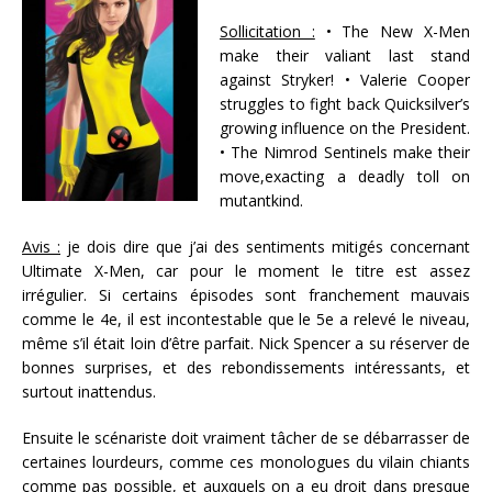
Sollicitation :
• The New X-Men
make their valiant last stand
against Stryker! • Valerie Cooper
struggles to fight back Quicksilver’s
growing influence on the President.
• The Nimrod Sentinels make their
move,exacting a deadly toll on
mutantkind.
Avis :
je dois dire que j’ai des sentiments mitigés concernant
Ultimate X-Men, car pour le moment le titre est assez
irrégulier. Si certains épisodes sont franchement mauvais
comme le 4e, il est incontestable que le 5e a relevé le niveau,
même s’il était loin d’être parfait. Nick Spencer a su réserver de
bonnes surprises, et des rebondissements intéressants, et
surtout inattendus.
Ensuite le scénariste doit vraiment tâcher de se débarrasser de
certaines lourdeurs, comme ces monologues du vilain chiants
comme pas possible, et auxquels on a eu droit dans presque