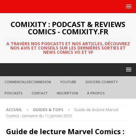
COMIXITY : PODCAST & REVIEWS
COMICS - COMIXITY.FR
A TRAVERS NOS PODCASTS ET NOS ARTICLES, DÉCOUVREZ
NOS AVIS ET CONSEILS SUR LES DERNIÈRES SORTIES ET
NEWS COMICS VO ET VF
CONNEXION|DECONNEXION
YOUTUBE
DISCORD COMIXITY
PODCASTS
CONTACT
INSCRIPTION
À PROPOS
ACCUEIL
GUIDES & TOPS
Guide de lecture Marvel
Comics : semaine du 11 Janvier 2012
Guide de lecture Marvel Comics :