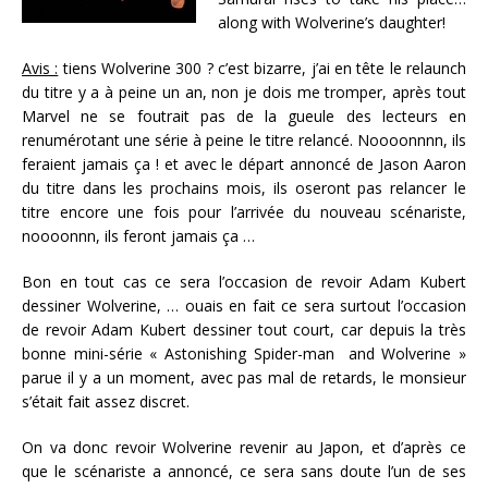
along with Wolverine’s daughter!
Avis :
tiens Wolverine 300 ? c’est bizarre, j’ai en tête le relaunch
du titre y a à peine un an, non je dois me tromper, après tout
Marvel ne se foutrait pas de la gueule des lecteurs en
renumérotant une série à peine le titre relancé. Noooonnnn, ils
feraient jamais ça ! et avec le départ annoncé de Jason Aaron
du titre dans les prochains mois, ils oseront pas relancer le
titre encore une fois pour l’arrivée du nouveau scénariste,
noooonnn, ils feront jamais ça …
Bon en tout cas ce sera l’occasion de revoir Adam Kubert
dessiner Wolverine, … ouais en fait ce sera surtout l’occasion
de revoir Adam Kubert dessiner tout court, car depuis la très
bonne mini-série « Astonishing Spider-man and Wolverine »
parue il y a un moment, avec pas mal de retards, le monsieur
s’était fait assez discret.
On va donc revoir Wolverine revenir au Japon, et d’après ce
que le scénariste a annoncé, ce sera sans doute l’un de ses