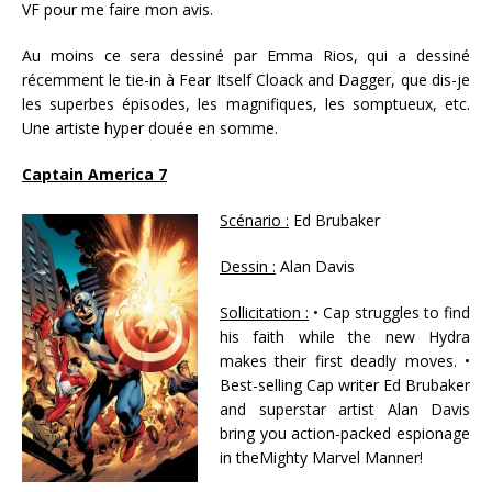
VF pour me faire mon avis.
Au moins ce sera dessiné par Emma Rios, qui a dessiné
récemment le tie-in à Fear Itself Cloack and Dagger, que dis-je
les superbes épisodes, les magnifiques, les somptueux, etc.
Une artiste hyper douée en somme.
Captain America 7
Scénario :
Ed Brubaker
Dessin :
Alan Davis
Sollicitation :
• Cap struggles to find
his faith while the new Hydra
makes their first deadly moves. •
Best-selling Cap writer Ed Brubaker
and superstar artist Alan Davis
bring you action-packed espionage
in theMighty Marvel Manner!