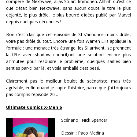
compère de Nextwave, alias Stuart Immonen. Ahhhh qu’est-ce
que c’était bien Nextwave, sans aucun doute le titre le plus
déjanté, le plus drôle, le plus bourré d’idées publié par
Marvel
depuis quelques décennies !
Bon c’est clair que cet épisode de SI s’annonce moins drôle,
voire pas drôle du tout. Encore une fois Warren Ellis applique la
formule : une menace très étrange, les SI arrivent, se prennent
la tête avec shadow council,ont une solution encore plus
azimutée pour résoudre le problème, quelques saillies bien
senties par-ci par là, et voilà emballé c’est pesé.
Clairement pas le meilleur boulot du scénariste, mais très
agréable, enfin quand je capte l’histoire, parce que j’ai toujours
pas compris l’épisode 20…
Ultimate Comics X-Men 6
Scénario :
Nick Spencer
Dessin :
Paco Medina