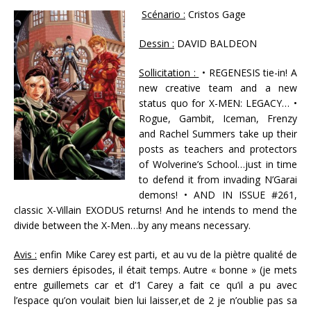
Scénario :
Cristos Gage
Dessin :
DAVID BALDEON
Sollicitation :
• REGENESIS tie-in! A
new creative team and a new
status quo for X-MEN: LEGACY… •
Rogue, Gambit, Iceman, Frenzy
and Rachel Summers take up their
posts as teachers and protectors
of Wolverine’s School…just in time
to defend it from invading N’Garai
demons! • AND IN ISSUE #261,
classic X-Villain EXODUS returns! And he intends to mend the
divide between the X-Men…by any means necessary.
Avis :
enfin Mike Carey est parti, et au vu de la piètre qualité de
ses derniers épisodes, il était temps. Autre « bonne » (je mets
entre guillemets car et d’1 Carey a fait ce qu’il a pu avec
l’espace qu’on voulait bien lui laisser,et de 2 je n’oublie pas sa