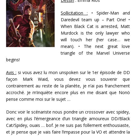
Dessin
: Emma Rios
Sollicitation :
• Spider-Man and
Daredevil team up – Part One! •
When Black Cat is arrested, Matt
Murdock is the only lawyer who
will touch her (her case… we
mean). • The next great love
triangle of the Marvel Universe
begins!
Avis :
si vous avez lu mon unspoken sur le 1er épisode de DD
façon Mark Waid, vous devez vous souvenir que
contrairement au reste de la planète, je n’ai pas franchement
accroché. Je m’inquiète encore plus en me disant que Nonö
pense comme moi sur le sujet …
Donc voir le scénariste nous pondre un crossover avec spidey,
avec en plus l’émergeance d’un triangle amoureux DD/Black
Cat/Spidey, ouais … bof. Je ne suis pas follement enthousiaste,
et je pense que je vais faire l’impasse pour la VO et attendre la