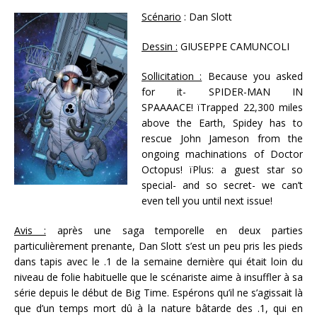
Scénario
: Dan Slott
Dessin :
GIUSEPPE CAMUNCOLI
Sollicitation :
Because you asked
for it- SPIDER-MAN IN
SPAAAACE! ïTrapped 22,300 miles
above the Earth, Spidey has to
rescue John Jameson from the
ongoing machinations of Doctor
Octopus! ïPlus: a guest star so
special- and so secret- we can’t
even tell you until next issue!
Avis :
après une saga temporelle en deux parties
particulièrement prenante, Dan Slott s’est un peu pris les pieds
dans tapis avec le .1 de la semaine dernière qui était loin du
niveau de folie habituelle que le scénariste aime à insuffler à sa
série depuis le début de Big Time. Espérons qu’il ne s’agissait là
que d’un temps mort dû à la nature bâtarde des .1, qui en