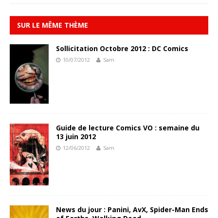
SUR LE MÊME THÈME
Sollicitation Octobre 2012 : DC Comics
10/07/2012
Sam
Guide de lecture Comics VO : semaine du
13 juin 2012
12/06/2012
Sam
News du jour : Panini, AvX, Spider-Man Ends