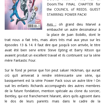
Doom.The FINAL CHAPTER for
the COUNCIL of REEDS. GUEST
STARRING: POWER PACK!
Avis :
oh grand dieu Marvel a
embauché un autre dessinateur à
la place de Juan Bobillo, dont le
trait nous a fait très, mais alors très mal aux yeux sur les
épisodes 13 & 14. Il faut dire que jusqu’à son arrivée, le titre
avait été bien servi entre Steve Epting et Barry Kitson qui
avaient produit un excellent travail et ils continuent sur la série
mère Fantastic Four.
Sur le fond je pense que l’on peut saluer Hickman, qui aurait
crû qu’il arriverait à rendre intéressante une série, qui
basiquement est la série Power Pack sous un autre titre ! On
suit les enfants Richards accompagnés des autres membres
de la future fondation, mention spéciale au clone du sorcier,
Bentley, qui est franchement hilarant, alors qu’ils agissent dans
le dos de leurs parents mais dans le cadre de la