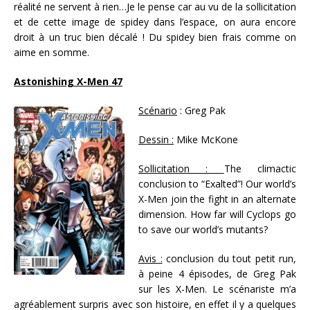
réalité ne servent à rien…Je le pense car au vu de la sollicitation
et de cette image de spidey dans l’espace, on aura encore
droit à un truc bien décalé ! Du spidey bien frais comme on
aime en somme.
Astonishing X-Men 47
Scénario
: Greg Pak
Dessin :
Mike McKone
Sollicitation :
The climactic
conclusion to “Exalted”! Our world’s
X-Men join the fight in an alternate
dimension. How far will Cyclops go
to save our world’s mutants?
Avis :
conclusion du tout petit run,
à peine 4 épisodes, de Greg Pak
sur les X-Men. Le scénariste m’a
agréablement surpris avec son histoire, en effet il y a quelques