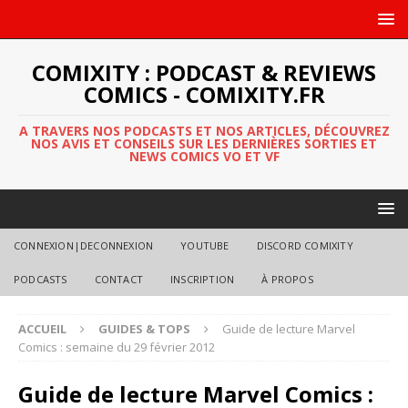
COMIXITY : PODCAST & REVIEWS
COMICS - COMIXITY.FR
A TRAVERS NOS PODCASTS ET NOS ARTICLES, DÉCOUVREZ
NOS AVIS ET CONSEILS SUR LES DERNIÈRES SORTIES ET
NEWS COMICS VO ET VF
CONNEXION|DECONNEXION
YOUTUBE
DISCORD COMIXITY
PODCASTS
CONTACT
INSCRIPTION
À PROPOS
ACCUEIL
GUIDES & TOPS
Guide de lecture Marvel
Comics : semaine du 29 février 2012
Guide de lecture Marvel Comics :