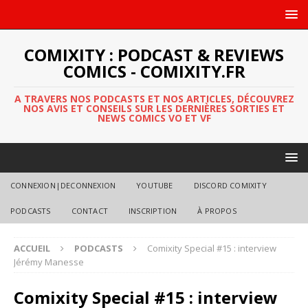
COMIXITY : PODCAST & REVIEWS
COMICS - COMIXITY.FR
A TRAVERS NOS PODCASTS ET NOS ARTICLES, DÉCOUVREZ
NOS AVIS ET CONSEILS SUR LES DERNIÈRES SORTIES ET
NEWS COMICS VO ET VF
CONNEXION|DECONNEXION
YOUTUBE
DISCORD COMIXITY
PODCASTS
CONTACT
INSCRIPTION
À PROPOS
ACCUEIL
PODCASTS
Comixity Special #15 : interview
Jérémy Manesse
Comixity Special #15 : interview