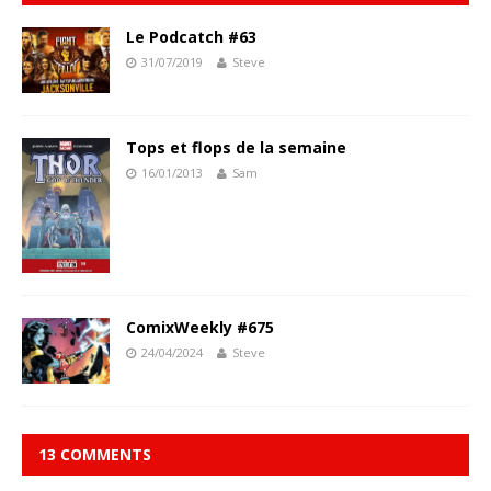
Le Podcatch #63
31/07/2019
Steve
Tops et flops de la semaine
16/01/2013
Sam
ComixWeekly #675
24/04/2024
Steve
13 COMMENTS