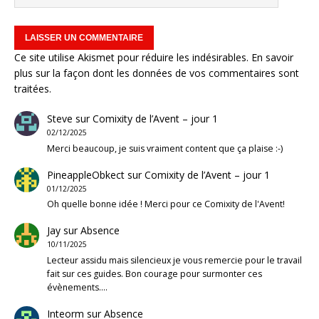
Ce site utilise Akismet pour réduire les indésirables.
En savoir
plus sur la façon dont les données de vos commentaires sont
traitées
.
Steve
sur
Comixity de l’Avent – jour 1
02/12/2025
Merci beaucoup, je suis vraiment content que ça plaise :-)
PineappleObkect
sur
Comixity de l’Avent – jour 1
01/12/2025
Oh quelle bonne idée ! Merci pour ce Comixity de l'Avent!
Jay
sur
Absence
10/11/2025
Lecteur assidu mais silencieux je vous remercie pour le travail
fait sur ces guides. Bon courage pour surmonter ces
évènements.…
Inteorm
sur
Absence