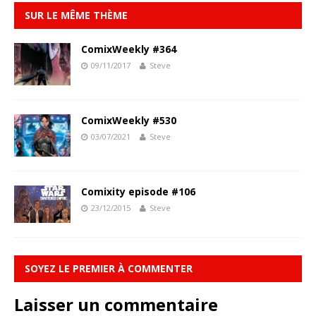
SUR LE MÊME THÈME
ComixWeekly #364
09/11/2017
Steve
ComixWeekly #530
03/07/2021
Steve
Comixity episode #106
23/12/2015
Steve
SOYEZ LE PREMIER À COMMENTER
Laisser un commentaire