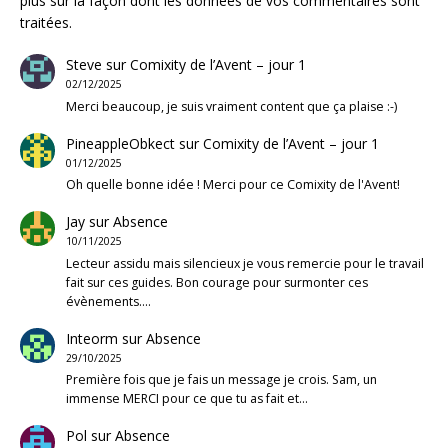
plus sur la façon dont les données de vos commentaires sont
traitées
.
Steve
sur
Comixity de l’Avent – jour 1
02/12/2025
Merci beaucoup, je suis vraiment content que ça plaise :-)
PineappleObkect
sur
Comixity de l’Avent – jour 1
01/12/2025
Oh quelle bonne idée ! Merci pour ce Comixity de l'Avent!
Jay
sur
Absence
10/11/2025
Lecteur assidu mais silencieux je vous remercie pour le travail
fait sur ces guides. Bon courage pour surmonter ces
évènements.…
Inteorm
sur
Absence
29/10/2025
Première fois que je fais un message je crois. Sam, un
immense MERCI pour ce que tu as fait et…
Pol
sur
Absence