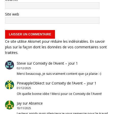
Site web
Ce site utilise Akismet pour réduire les indésirables.
En savoir
plus sur la façon dont les données de vos commentaires sont
traitées
.
Steve
sur
Comixity de l’Avent – jour 1
02/12/2025
Merci beaucoup, je suis vraiment content que ça plaise :-)
PineappleObkect
sur
Comixity de l’Avent – jour 1
01/12/2025
Oh quelle bonne idée ! Merci pour ce Comixity de l'Avent!
Jay
sur
Absence
10/11/2025
Lecteur assidu mais silencieux je vous remercie pour le travail