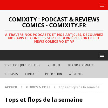
COMIXITY : PODCAST & REVIEWS
COMICS - COMIXITY.FR
A TRAVERS NOS PODCASTS ET NOS ARTICLES, DÉCOUVREZ
NOS AVIS ET CONSEILS SUR LES DERNIÈRES SORTIES ET
NEWS COMICS VO ET VF
CONNEXION|DECONNEXION
YOUTUBE
DISCORD COMIXITY
PODCASTS
CONTACT
INSCRIPTION
À PROPOS
ACCUEIL
GUIDES & TOPS
Tops et flops de la semaine
Tops et flops de la semaine