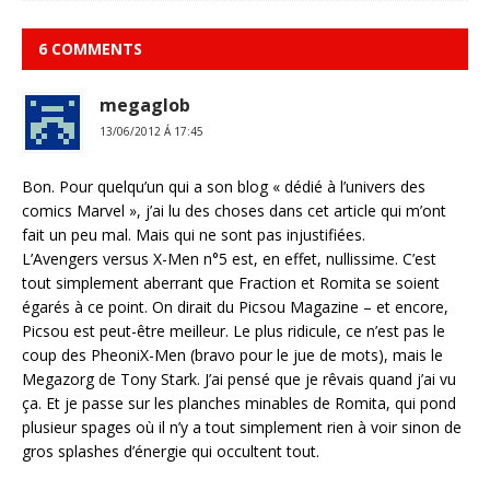
6 COMMENTS
megaglob
13/06/2012 Á 17:45
Bon. Pour quelqu’un qui a son blog « dédié à l’univers des
comics Marvel », j’ai lu des choses dans cet article qui m’ont
fait un peu mal. Mais qui ne sont pas injustifiées.
L’Avengers versus X-Men n°5 est, en effet, nullissime. C’est
tout simplement aberrant que Fraction et Romita se soient
égarés à ce point. On dirait du Picsou Magazine – et encore,
Picsou est peut-être meilleur. Le plus ridicule, ce n’est pas le
coup des PheoniX-Men (bravo pour le jue de mots), mais le
Megazorg de Tony Stark. J’ai pensé que je rêvais quand j’ai vu
ça. Et je passe sur les planches minables de Romita, qui pond
plusieur spages où il n’y a tout simplement rien à voir sinon de
gros splashes d’énergie qui occultent tout.