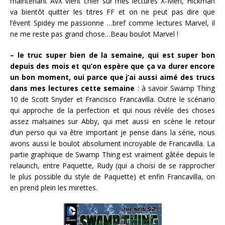
maintenant AvX vient chier sur mes lectures X-Men, Hickman
va bientôt quitter les titres FF et on ne peut pas dire que
l’évent Spidey me passionne …bref comme lectures Marvel, il
ne me reste pas grand chose…Beau boulot Marvel !
– le truc super bien de la semaine, qui est super bon
depuis des mois et qu’on espère que ça va durer encore
un bon moment,
oui parce que j’ai aussi aimé des trucs
dans mes lectures cette semaine
: à savoir Swamp Thing
10 de Scott Snyder et Francisco Francavilla. Outre le scénario
qui approche de la perfection et qui nous révèle des choses
assez malsaines sur Abby, qui met aussi en scène le retour
d’un perso qui va être important je pense dans la série, nous
avons aussi le boulot absolument incroyable de Francavilla. La
partie graphique de Swamp Thing est vraiment gâtée depuis le
relaunch, entre Paquette, Rudy (qui a choisi de se rapprocher
le plus possible du style de Paquette) et enfin Francavilla, on
en prend plein les mirettes.