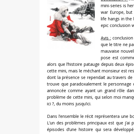
mini-series is he
war Europe, but
life hangs in the
epic conclusion 
Avis :
conclusion 
que le titre ne p
mauvaise nouvel
pose est commen
alors que l’histoire patauge depuis deux ép
cette mini, mais le méchant monsieur est r
dont la présence se rependait au travers de 
trouve que paradoxalement le personnage de 
annoncée comme ayant un grand rôle dans 
problème de cette mini, qui selon moi manq
ici ?, du moins jusqu’ici.
Dans l’ensemble le récit représentera une b
L’un des problèmes principaux est que j’ai 
épisodes d’une histoire qui sera développé