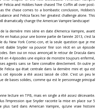
re! Felicia and Hobbes have chased The Coffin all over post-
 as the chase comes to a bombastic conclusion, Hobbes’s
 balance and Felicia faces her greatest challenge alone. This
will dramatically change the American Vampire landscape!
de la dernière mini série en date d’America Vampire, avant
arte en hiatus pour une bonne partie de l’année 2013, c’est la
le du New York Comic-con, et la seule question que je me
t diable Snyder va pouvoir finir son récit en un épisode
isodes. Ben oui on nous annonçait le retour de Dracula dans
esté en 4 épisodes une espèce de monstre toujours enfermé,
ses agents sans se faire connaître directement. En outre je
Felicia qui était centrale dans la dernière mini et qui est
cet épisode a été assez laissé de côté. C’est un peu le
ue de bases solides, comme qui est le personnage principal
onne lecture en TPB, mais en single a été assez décevante.
plus l’impression que Snyder raconte la mise en place sur 5
e plus tard dans American Vampire, qu’une vraie histoire