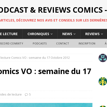
PODCAST & REVIEWS COMICS -
TICLES, DÉCOUVREZ NOS AVIS ET CONSEILS SUR LES DERNIÈRES
DE LECTURE
CHRONIQUES
NEWS
REVIEWS
ISCORD COMIXITY
PODCASTS
CONTACT
INSCRIPTION
À
 lecture Comics VO : semaine du 17 Octobre 2012
omics VO : semaine du 17
ides de lecture
5