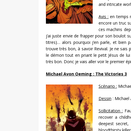
and intricate wor
Avis :
en temps no
encore un truc s
ces machins depu
j’ai juste envie de frapper pour son boulot su
titres)… alors pourquoi j’en parle, et bie
trouve très bon, à savoir Revival. Je ne sais p
le démon tout en priant le petit Jésus de lui
très bon. Donc je vais aller voir le premier ép
Michael Avon Oeming : The Victories 3
Scénario :
Michae
Dessin
: Michael
Sollicitation :
Fau
recover a child
deepest secret, 
bloodthirsty killer