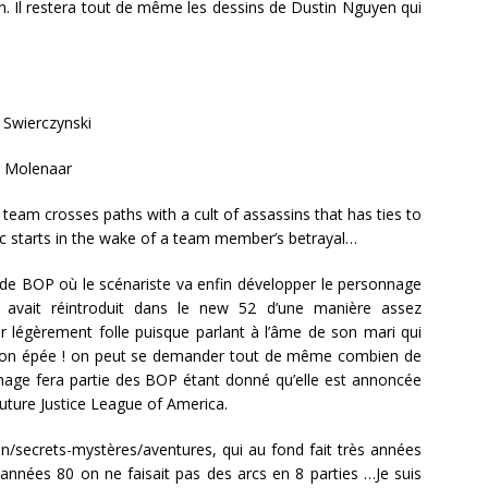
n. Il restera tout de même les dessins de Dustin Nguyen qui
Swierczynski
Molenaar
team crosses paths with a cult of assassins that has ties to
c starts in the wake of a team member’s betrayal…
de BOP où le scénariste va enfin développer le personnage
l avait réintroduit dans le new 52 d’une manière assez
oir légèrement folle puisque parlant à l’âme de son mari qui
son épée ! on peut se demander tout de même combien de
age fera partie des BOP étant donné qu’elle est annoncée
future Justice League of America.
on/secrets-mystères/aventures, qui au fond fait très années
années 80 on ne faisait pas des arcs en 8 parties …Je suis