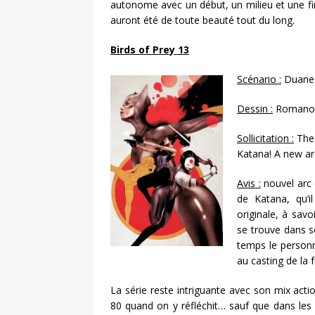
autonome avec un début, un milieu et une fi
auront été de toute beauté tout du long.
Birds of Prey 13
Scénario :
Duane 
Dessin :
Romano 
Sollicitation :
The 
Katana! A new ar
Avis :
nouvel arc 
de Katana, qu’i
originale, à sav
se trouve dans 
temps le personn
au casting de la 
La série reste intriguante avec son mix acti
80 quand on y réfléchit… sauf que dans les 