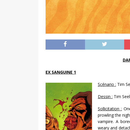
DA
EX SANGUINE 1
Scénario :
Tim Se
Dessin :
Tim Seel
Sollicitation :
One’
prowling the nigh
vampire. A bored
weary and detache