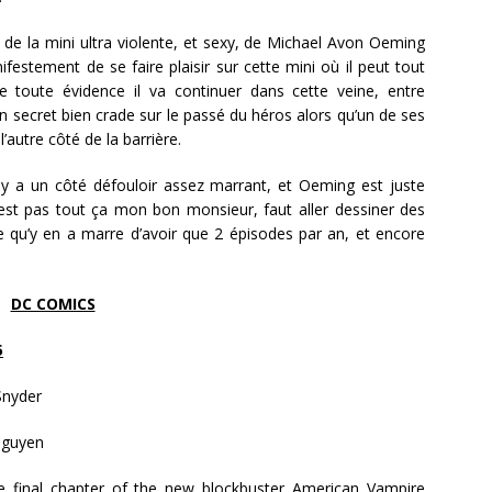
de la mini ultra violente, et sexy, de Michael Avon Oeming
festement de se faire plaisir sur cette mini où il peut tout
e toute évidence il va continuer dans cette veine, entre
n secret bien crade sur le passé du héros alors qu’un de ses
’autre côté de la barrière.
 y a un côté défouloir assez marrant, et Oeming est juste
’est pas tout ça mon bon monsieur, faut aller dessiner des
 qu’y en a marre d’avoir que 2 épisodes par an, et encore
DC COMICS
5
Snyder
Nguyen
e final chapter of the new blockbuster American Vampire