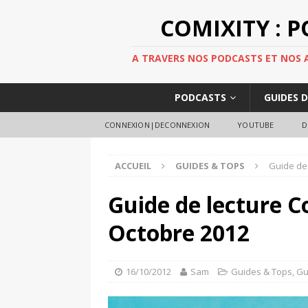
COMIXITY : 
A TRAVERS NOS PODCASTS ET NOS AR
PODCASTS
GUIDES 
CONNEXION|DECONNEXION
YOUTUBE
D
ACCUEIL
GUIDES & TOPS
Guide de
Guide de lecture C
Octobre 2012
16/10/2012
Sam
Guides & Tops
,
Gu