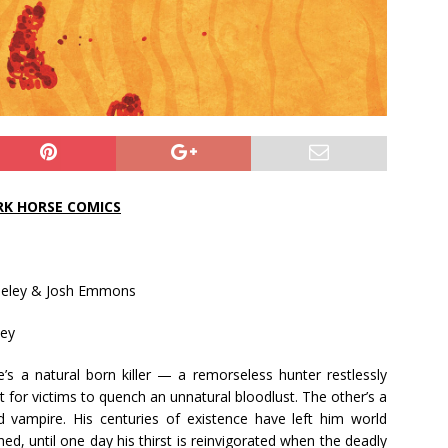
RK HORSE COMICS
eley & Josh Emmons
ey
s a natural born killer — a remorseless hunter restlessly
t for victims to quench an unnatural bloodlust. The other’s a
 vampire. His centuries of existence have left him world
d, until one day his thirst is reinvigorated when the deadly