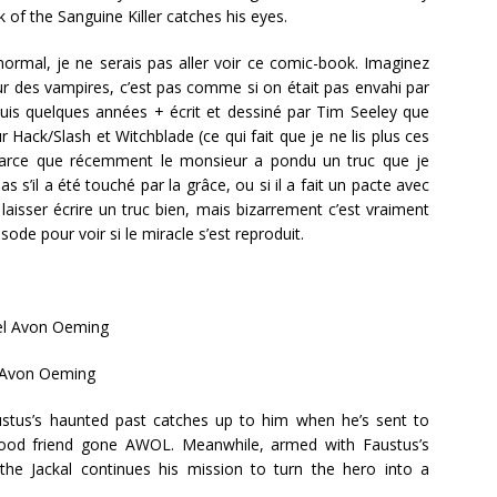
k of the Sanguine Killer catches his eyes.
rmal, je ne serais pas aller voir ce comic-book. Imaginez
ur des vampires, c’est pas comme si on était pas envahi par
is quelques années + écrit et dessiné par Tim Seeley que
r Hack/Slash et Witchblade (ce qui fait que je ne lis plus ces
n parce que récemment le monsieur a pondu un truc que je
as s’il a été touché par la grâce, ou si il a fait un pacte avec
 laisser écrire un truc bien, mais bizarrement c’est vraiment
isode pour voir si le miracle s’est reproduit.
l Avon Oeming
 Avon Oeming
stus’s haunted past catches up to him when he’s sent to
hood friend gone AWOL. Meanwhile, armed with Faustus’s
the Jackal continues his mission to turn the hero into a
.