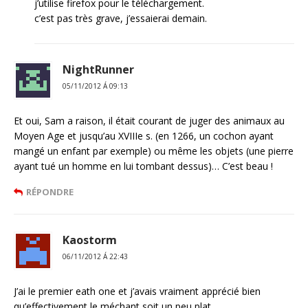
j’utilise firefox pour le téléchargement.
c’est pas très grave, j’essaierai demain.
NightRunner
05/11/2012 Á 09:13
Et oui, Sam a raison, il était courant de juger des animaux au
Moyen Age et jusqu’au XVIIIe s. (en 1266, un cochon ayant
mangé un enfant par exemple) ou même les objets (une pierre
ayant tué un homme en lui tombant dessus)… C’est beau !
RÉPONDRE
Kaostorm
06/11/2012 Á 22:43
J’ai le premier eath one et j’avais vraiment apprécié bien
qu’effectivement le méchant soit un peu plat