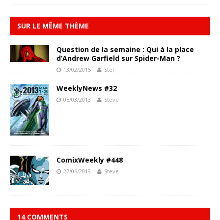
SUR LE MÊME THÈME
Question de la semaine : Qui à la place
d’Andrew Garfield sur Spider-Man ?
13/02/2015
Stef
WeeklyNews #32
05/03/2013
Steve
ComixWeekly #448
27/06/2019
Steve
14 COMMENTS