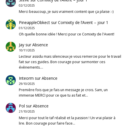
02/12/2025
Merci beaucoup, je suis vraiment content que ça plaise :-)
PineappleObkect
sur
Comixity de l’Avent – jour 1
01/12/2025
Oh quelle bonne idée ! Merci pour ce Comixity de l'Avent!
Jay
sur
Absence
10/11/2025
Lecteur assidu mais silencieux je vous remercie pour le travail
fait sur ces guides. Bon courage pour surmonter ces
évènements.…
Inteorm
sur
Absence
29/10/2025
Première fois que je fais un message je crois. Sam, un
immense MERCI pour ce que tu as fait et…
Pol
sur
Absence
21/10/2025
Merci pour tout le taf réalisé et la passion ! Un vrai plaisir à
lire. Bon courage pour faire face…