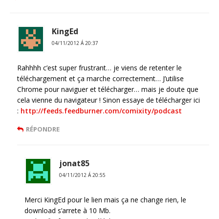
KingEd
04/11/2012 Á 20:37
Rahhhh c’est super frustrant… je viens de retenter le
téléchargement et ça marche correctement… J’utilise
Chrome pour naviguer et télécharger… mais je doute que
cela vienne du navigateur ! Sinon essaye de télécharger ici
:
http://feeds.feedburner.com/comixity/podcast
RÉPONDRE
jonat85
04/11/2012 Á 20:55
Merci KingEd pour le lien mais ça ne change rien, le
download s’arrete à 10 Mb.