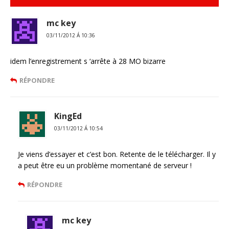
mc key
03/11/2012 Á 10:36
idem l’enregistrement s ‘arrête à 28 MO bizarre
RÉPONDRE
KingEd
03/11/2012 Á 10:54
Je viens d’essayer et c’est bon. Retente de le télécharger. Il y
a peut être eu un problème momentané de serveur !
RÉPONDRE
mc key