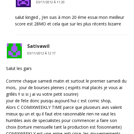
03/11/2012 Á 11:20
salut kinged , j’en suis à mon 20 éme essai mon meilleur
score est 28MO et cela que sur les plus récents bizarre
Sativawil
03/11/2012 Á 12:17
Salut les gars
Comme chaque samedi matin et surtout le premier samedi du
mois, jour de bourses pleines ( esprits mal placés je vous ai
grillés !! si si j ai vu votre petit sourire)
jour de fete donc puisqu aujourd hui c est comic shop,
Alors C COMIXWEEKLY TIME parce que plusieurs avis valent
mieux qu un et qu il faut etre raisonnable rien ne vaut les
humbles avis de specialistes pour commencer a faire son
choix (torture mensuelle tant la production est foisonnante)
COMIXWEEKLY est une arme anti crise, les gouvernements