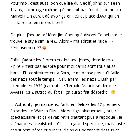
Pour moi, c’est aussi bon que lire du Geoff Johns sur Teen
Titans, dommage même qu’il ne soit pas l’un des architectes
Marvel ! On aurait dû avoir ça en lieu et place d’AvX qui en
est la redite en moins bien !!
De plus, j’avoue préférer Jim Cheung à disons Coipel (car je
trouve le style similaire)… Alors « maladroit et raide » ?
Sérieusement ??
Enfin, j’adore les 3 premiers Indiana Jones, donc le mot
« pire » n’est pas adapté pour moi car ils sont tous aussi
bons ! Et, contrairement à Sam, je ne pense pas qu’il faille
des nazis tout le temps… Car, ahem, les nazis… Bah par
exemple en 1936 (car oui, Le Temple Maudit se déroule
AVANT les 2 autres au fait !), ça aurait fait désordre !
Et Authority, je maintiens, j’ai lu en Deluxe les 12 premiers
épisodes de Warren Ellis… Alors si graphiquement, oui, c’est
spectaculaire (et ça devait l’être d’autant plus à l’époque), le
scénario est inexistant… C’est du grand spectacle, mais juste
des supers héros et supers vilains qui se tapent dessus et