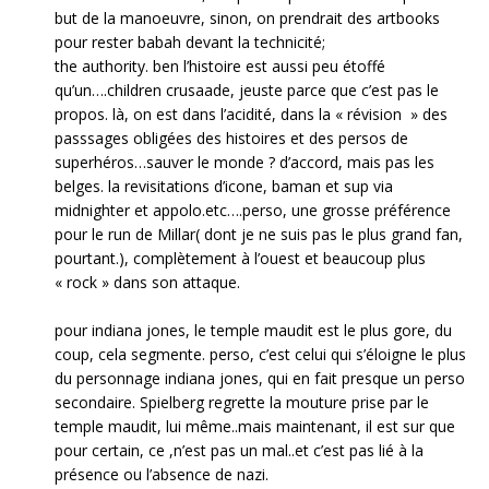
but de la manoeuvre, sinon, on prendrait des artbooks
pour rester babah devant la technicité;
the authority. ben l’histoire est aussi peu étoffé
qu’un….children crusaade, jeuste parce que c’est pas le
propos. là, on est dans l’acidité, dans la « révision » des
passsages obligées des histoires et des persos de
superhéros…sauver le monde ? d’accord, mais pas les
belges. la revisitations d’icone, baman et sup via
midnighter et appolo.etc….perso, une grosse préférence
pour le run de Millar( dont je ne suis pas le plus grand fan,
pourtant.), complètement à l’ouest et beaucoup plus
« rock » dans son attaque.
pour indiana jones, le temple maudit est le plus gore, du
coup, cela segmente. perso, c’est celui qui s’éloigne le plus
du personnage indiana jones, qui en fait presque un perso
secondaire. Spielberg regrette la mouture prise par le
temple maudit, lui même..mais maintenant, il est sur que
pour certain, ce ,n’est pas un mal..et c’est pas lié à la
présence ou l’absence de nazi.