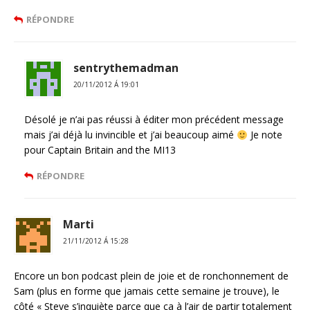
RÉPONDRE
sentrythemadman
20/11/2012 Á 19:01
Désolé je n’ai pas réussi à éditer mon précédent message
mais j’ai déjà lu invincible et j’ai beaucoup aimé
Je note
pour Captain Britain and the MI13
RÉPONDRE
Marti
21/11/2012 Á 15:28
Encore un bon podcast plein de joie et de ronchonnement de
Sam (plus en forme que jamais cette semaine je trouve), le
côté « Steve s’inquiète parce que ça à l’air de partir totalement