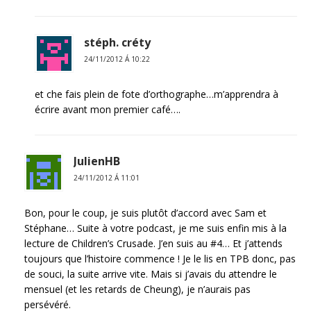
stéph. créty
24/11/2012 Á 10:22
et che fais plein de fote d’orthographe…m’apprendra à
écrire avant mon premier café….
JulienHB
24/11/2012 Á 11:01
Bon, pour le coup, je suis plutôt d’accord avec Sam et
Stéphane… Suite à votre podcast, je me suis enfin mis à la
lecture de Children’s Crusade. J’en suis au #4… Et j’attends
toujours que l’histoire commence ! Je le lis en TPB donc, pas
de souci, la suite arrive vite. Mais si j’avais du attendre le
mensuel (et les retards de Cheung), je n’aurais pas
persévéré.