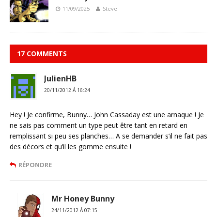
11/09/2025
Steve
17 COMMENTS
JulienHB
20/11/2012 Á 16:24
Hey ! Je confirme, Bunny… John Cassaday est une arnaque ! Je
ne sais pas comment un type peut être tant en retard en
remplissant si peu ses planches… A se demander s’il ne fait pas
des décors et qu’il les gomme ensuite !
RÉPONDRE
Mr Honey Bunny
24/11/2012 Á 07:15