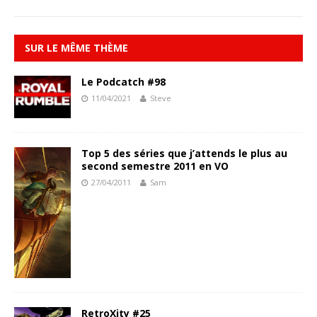
SUR LE MÊME THÈME
Le Podcatch #98
11/04/2021
Steve
Top 5 des séries que j’attends le plus au
second semestre 2011 en VO
27/04/2011
Sam
RetroXity #25