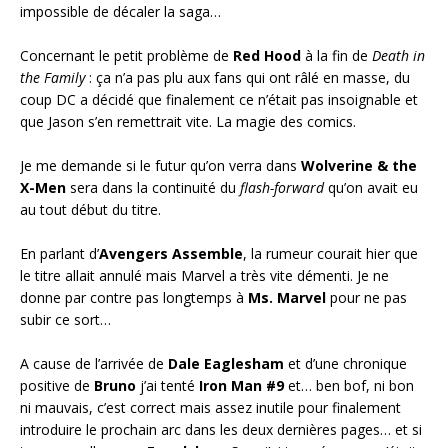
impossible de décaler la saga…
Concernant le petit problème de
Red Hood
à la fin de
Death in
the Family
: ça n’a pas plu aux fans qui ont râlé en masse, du
coup DC a décidé que finalement ce n’était pas insoignable et
que Jason s’en remettrait vite. La magie des comics.
Je me demande si le futur qu’on verra dans
Wolverine & the
X-Men
sera dans la continuité du
flash-forward
qu’on avait eu
au tout début du titre.
En parlant d’
Avengers Assemble
, la rumeur courait hier que
le titre allait annulé mais Marvel a très vite démenti. Je ne
donne par contre pas longtemps à
Ms. Marvel
pour ne pas
subir ce sort…
A cause de l’arrivée de
Dale Eaglesham
et d’une chronique
positive de
Bruno
j’ai tenté
Iron Man #9
et… ben bof, ni bon
ni mauvais, c’est correct mais assez inutile pour finalement
introduire le prochain arc dans les deux dernières pages… et si