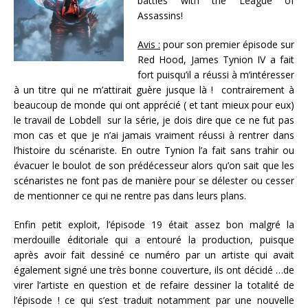
battles with the League of
Assassins!
Avis :
pour son premier épisode sur
Red Hood, James Tynion IV a fait
fort puisqu’il a réussi à m’intéresser
à un titre qui ne m’attirait guère jusque là ! contrairement à
beaucoup de monde qui ont apprécié ( et tant mieux pour eux)
le travail de Lobdell sur la série, je dois dire que ce ne fut pas
mon cas et que je n’ai jamais vraiment réussi à rentrer dans
l’histoire du scénariste. En outre Tynion l’a fait sans trahir ou
évacuer le boulot de son prédécesseur alors qu’on sait que les
scénaristes ne font pas de manière pour se délester ou cesser
de mentionner ce qui ne rentre pas dans leurs plans.
Enfin petit exploit, l’épisode 19 était assez bon malgré la
merdouille éditoriale qui a entouré la production, puisque
après avoir fait dessiné ce numéro par un artiste qui avait
également signé une très bonne couverture, ils ont décidé …de
virer l’artiste en question et de refaire dessiner la totalité de
l’épisode ! ce qui s’est traduit notamment par une nouvelle