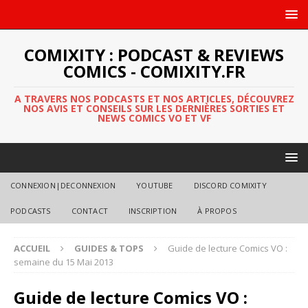
COMIXITY : PODCAST & REVIEWS
COMICS - COMIXITY.FR
A TRAVERS NOS PODCASTS ET NOS ARTICLES, DÉCOUVREZ
NOS AVIS ET CONSEILS SUR LES DERNIÈRES SORTIES ET
NEWS COMICS VO ET VF
CONNEXION|DECONNEXION
YOUTUBE
DISCORD COMIXITY
PODCASTS
CONTACT
INSCRIPTION
À PROPOS
ACCUEIL
GUIDES & TOPS
Guide de lecture Comics VO :
semaine du 15 Mai 2013
Guide de lecture Comics VO :