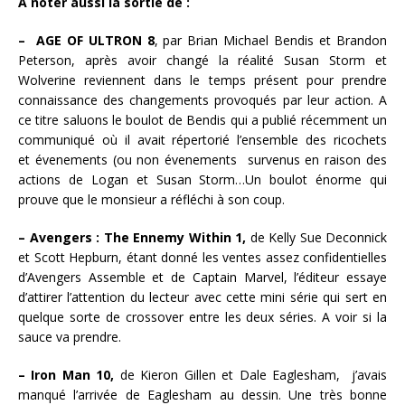
A noter aussi la sortie de :
– AGE OF ULTRON 8
, par Brian Michael Bendis et Brandon
Peterson, après avoir changé la réalité Susan Storm et
Wolverine reviennent dans le temps présent pour prendre
connaissance des changements provoqués par leur action. A
ce titre saluons le boulot de Bendis qui a publié récemment un
communiqué où il avait répertorié l’ensemble des ricochets
et évenements (ou non évenements survenus en raison des
actions de Logan et Susan Storm…Un boulot énorme qui
prouve que le monsieur a réfléchi à son coup.
– Avengers : The Ennemy Within 1,
de Kelly Sue Deconnick
et Scott Hepburn, étant donné les ventes assez confidentielles
d’Avengers Assemble et de Captain Marvel, l’éditeur essaye
d’attirer l’attention du lecteur avec cette mini série qui sert en
quelque sorte de crossover entre les deux séries. A voir si la
sauce va prendre.
– Iron Man 10,
de Kieron Gillen et Dale Eaglesham, j’avais
manqué l’arrivée de Eaglesham au dessin. Une très bonne