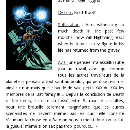
Scénario :
Kyle Higgins
Dessin :
Brett Booth
Sollicitation
: After witnessing so
much death in the past few
months, how will Nightwing react
when he learns a key figure in his
life has returned from the grave?
Avis :
une pensée m’a assailli l’autre
jour au travail, alors que comme
tous les autres travailleurs de la
planète je pensais à tout sauf au boulot, qui peut se résumer
ainsi : « non mais quelle bande de sale petits XXX du XXX les
membres de la Bat-family !!! ». Depuis la conclusion de Death
of the family, il existe un fossé entre Batman et ses alliés,
pour une broutille tellement insignifiante que les autres
scénaristes ne savent même pas en quoi elle consiste
résumant la chose en « Batman nous a menti donc on lui fait
la gueule, même si on sait pas trop pourquoi… ».