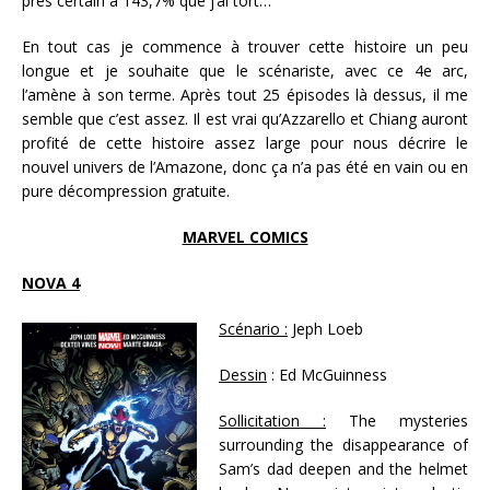
près certain à 143,7% que j’ai tort…
En tout cas je commence à trouver cette histoire un peu
longue et je souhaite que le scénariste, avec ce 4e arc,
l’amène à son terme. Après tout 25 épisodes là dessus, il me
semble que c’est assez. Il est vrai qu’Azzarello et Chiang auront
profité de cette histoire assez large pour nous décrire le
nouvel univers de l’Amazone, donc ça n’a pas été en vain ou en
pure décompression gratuite.
MARVEL COMICS
NOVA 4
Scénario :
Jeph Loeb
Dessin
: Ed McGuinness
Sollicitation :
The mysteries
surrounding the disappearance of
Sam’s dad deepen and the helmet