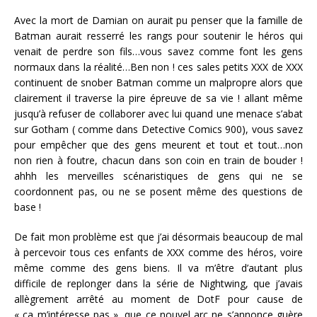
Avec la mort de Damian on aurait pu penser que la famille de
Batman aurait resserré les rangs pour soutenir le héros qui
venait de perdre son fils…vous savez comme font les gens
normaux dans la réalité…Ben non ! ces sales petits XXX de XXX
continuent de snober Batman comme un malpropre alors que
clairement il traverse la pire épreuve de sa vie ! allant même
jusqu’à refuser de collaborer avec lui quand une menace s’abat
sur Gotham ( comme dans Detective Comics 900), vous savez
pour empêcher que des gens meurent et tout et tout…non
non rien à foutre, chacun dans son coin en train de bouder !
ahhh les merveilles scénaristiques de gens qui ne se
coordonnent pas, ou ne se posent même des questions de
base !
De fait mon problème est que j’ai désormais beaucoup de mal
à percevoir tous ces enfants de XXX comme des héros, voire
même comme des gens biens. Il va m’être d’autant plus
difficile de replonger dans la série de Nightwing, que j’avais
allègrement arrêté au moment de DotF pour cause de
« ça m’intéresse pas », que ce nouvel arc ne s’annonce guère