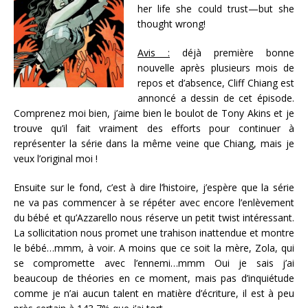
her life she could trust—but she
thought wrong!
Avis :
déjà première bonne
nouvelle après plusieurs mois de
repos et d’absence, Cliff Chiang est
annoncé a dessin de cet épisode.
Comprenez moi bien, j’aime bien le boulot de Tony Akins et je
trouve qu’il fait vraiment des efforts pour continuer à
représenter la série dans la même veine que Chiang, mais je
veux l’original moi !
Ensuite sur le fond, c’est à dire l’histoire, j’espère que la série
ne va pas commencer à se répéter avec encore l’enlèvement
du bébé et qu’Azzarello nous réserve un petit twist intéressant.
La sollicitation nous promet une trahison inattendue et montre
le bébé…mmm, à voir. A moins que ce soit la mère, Zola, qui
se compromette avec l’ennemi…mmm Oui je sais j’ai
beaucoup de théories en ce moment, mais pas d’inquiétude
comme je n’ai aucun talent en matière d’écriture, il est à peu