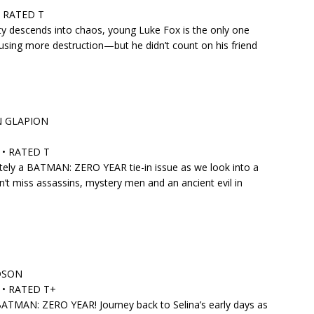
• RATED T
 descends into chaos, young Luke Fox is the only one
sing more destruction—but he didn’t count on his friend
N GLAPION
S • RATED T
tely a BATMAN: ZERO YEAR tie-in issue as we look into a
n’t miss assassins, mystery men and an ancient evil in
DSON
S • RATED T+
 BATMAN: ZERO YEAR! Journey back to Selina’s early days as