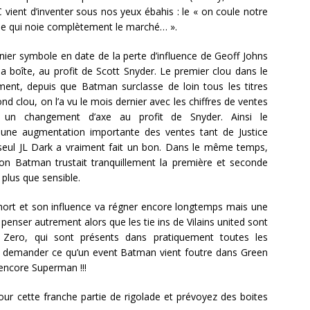
ient d’inventer sous nos yeux ébahis : le « on coule notre
èle qui noie complètement le marché… ».
rnier symbole en date de la perte d’influence de Geoff Johns
la boîte, au profit de Scott Snyder. Le premier clou dans le
ent, depuis que Batman surclasse de loin tous les titres
d clou, on l’a vu le mois dernier avec les chiffres de ventes
é un changement d’axe au profit de Snyder. Ainsi le
une augmentation importante des ventes tant de Justice
seul JL Dark a vraiment fait un bon. Dans le même temps,
n Batman trustait tranquillement la première et seconde
plus que sensible.
mort et son influence va régner encore longtemps mais une
 de penser autrement alors que les tie ins de Vilains united sont
Zero, qui sont présents dans pratiquement toutes les
 se demander ce qu’un event Batman vient foutre dans Green
encore Superman !!!
our cette franche partie de rigolade et prévoyez des boites