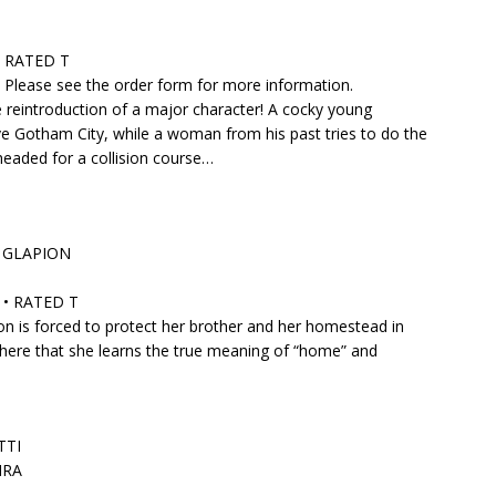
• RATED T
rs. Please see the order form for more information.
reintroduction of a major character! A cocky young
ve Gotham City, while a woman from his past tries to do the
headed for a collision course…
 GLAPION
S • RATED T
 is forced to protect her brother and her homestead in
 here that she learns the true meaning of “home” and
TTI
IRA