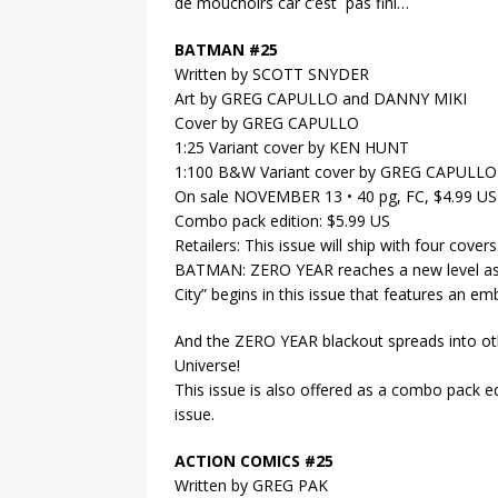
de mouchoirs car c’est pas fini…
BATMAN #25
Written by SCOTT SNYDER
Art by GREG CAPULLO and DANNY MIKI
Cover by GREG CAPULLO
1:25 Variant cover by KEN HUNT
1:100 B&W Variant cover by GREG CAPULLO
On sale NOVEMBER 13 • 40 pg, FC, $4.99 U
Combo pack edition: $5.99 US
Retailers: This issue will ship with four cove
BATMAN: ZERO YEAR reaches a new level as T
City” begins in this issue that features an e
And the ZERO YEAR blackout spreads into oth
Universe!
This issue is also offered as a combo pack ed
issue.
ACTION COMICS #25
Written by GREG PAK