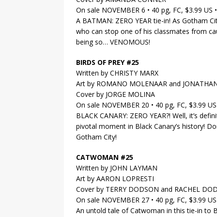
On sale NOVEMBER 6 • 40 pg, FC, $3.99 US 
A BATMAN: ZERO YEAR tie-in! As Gotham City
who can stop one of his classmates from cau
being so… VENOMOUS!
BIRDS OF PREY #25
Written by CHRISTY MARX
Art by ROMANO MOLENAAR and JONATHA
Cover by JORGE MOLINA
On sale NOVEMBER 20 • 40 pg, FC, $3.99 U
BLACK CANARY: ZERO YEAR?! Well, it’s defini
pivotal moment in Black Canary’s history! Do
Gotham City!
CATWOMAN #25
Written by JOHN LAYMAN
Art by AARON LOPRESTI
Cover by TERRY DODSON and RACHEL DO
On sale NOVEMBER 27 • 40 pg, FC, $3.99 U
An untold tale of Catwoman in this tie-in to