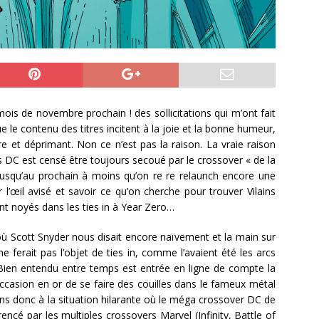
 mois de novembre prochain ! des sollicitations qui m’ont fait
e le contenu des titres incitent à la joie et la bonne humeur,
e et déprimant. Non ce n’est pas la raison. La vraie raison
 DC est censé être toujours secoué par le crossover « de la
jusqu’au prochain à moins qu’on re re relaunch encore une
ir l’œil avisé et savoir ce qu’on cherche pour trouver Vilains
sont noyés dans les ties in à Year Zero…
 où Scott Snyder nous disait encore naïvement et la main sur
 ferait pas l’objet de ties in, comme l’avaient été les arcs
Bien entendu entre temps est entrée en ligne de compte la
casion en or de se faire des couilles dans le fameux métal
ns donc à la situation hilarante où le méga crossover DC de
encé par les multiples crossovers Marvel (Infinity, Battle of