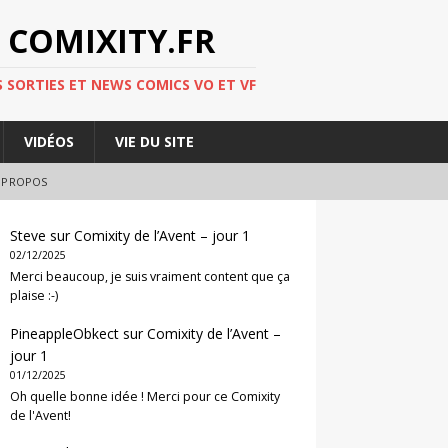
 COMIXITY.FR
 SORTIES ET NEWS COMICS VO ET VF
VIDÉOS
VIE DU SITE
 PROPOS
Steve
sur
Comixity de l’Avent – jour 1
02/12/2025
Merci beaucoup, je suis vraiment content que ça
plaise :-)
PineappleObkect
sur
Comixity de l’Avent –
jour 1
01/12/2025
Oh quelle bonne idée ! Merci pour ce Comixity
de l'Avent!