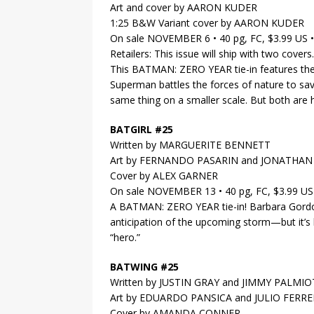
Art and cover by AARON KUDER
1:25 B&W Variant cover by AARON KUDER
On sale NOVEMBER 6 • 40 pg, FC, $3.99 US 
Retailers: This issue will ship with two cove
This BATMAN: ZERO YEAR tie-in features the 
Superman battles the forces of nature to sa
same thing on a smaller scale. But both are 
BATGIRL #25
Written by MARGUERITE BENNETT
Art by FERNANDO PASARIN and JONATHAN
Cover by ALEX GARNER
On sale NOVEMBER 13 • 40 pg, FC, $3.99 U
A BATMAN: ZERO YEAR tie-in! Barbara Gordon
anticipation of the upcoming storm—but it’s
“hero.”
BATWING #25
Written by JUSTIN GRAY and JIMMY PALMIO
Art by EDUARDO PANSICA and JULIO FERRE
Cover by AMANDA CONNER