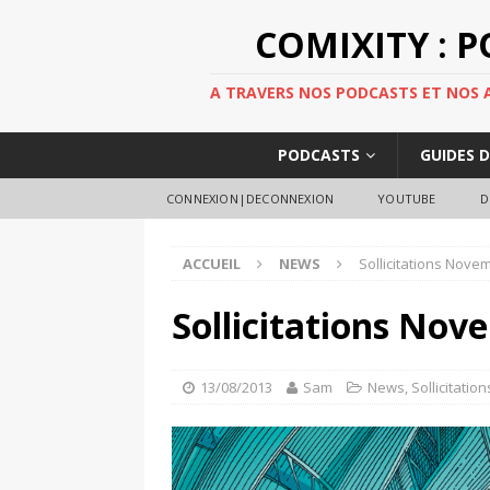
COMIXITY : 
A TRAVERS NOS PODCASTS ET NOS AR
PODCASTS
GUIDES 
CONNEXION|DECONNEXION
YOUTUBE
D
ACCUEIL
NEWS
Sollicitations Nove
Sollicitations Nov
13/08/2013
Sam
News
,
Sollicitation