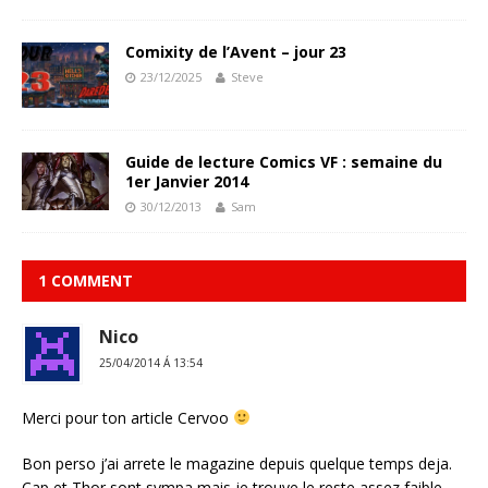
Comixity de l’Avent – jour 23
23/12/2025
Steve
Guide de lecture Comics VF : semaine du
1er Janvier 2014
30/12/2013
Sam
1 COMMENT
Nico
25/04/2014 Á 13:54
Merci pour ton article Cervoo
Bon perso j’ai arrete le magazine depuis quelque temps deja.
Cap et Thor sont sympa mais je trouve le reste assez faible.