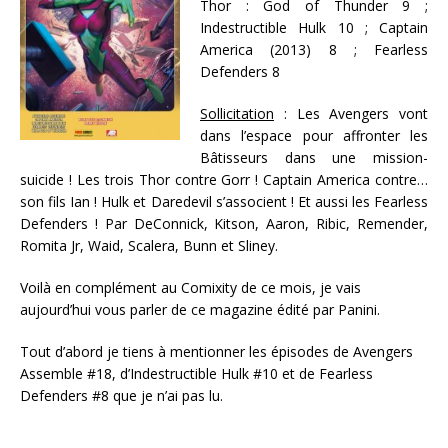
Thor : God of Thunder 9 ;
Indestructible Hulk 10 ; Captain
America (2013) 8 ; Fearless
Defenders 8
Sollicitation
: Les Avengers vont
dans l’espace pour affronter les
Bâtisseurs dans une mission-
suicide ! Les trois Thor contre Gorr ! Captain America contre…
son fils Ian ! Hulk et Daredevil s’associent ! Et aussi les Fearless
Defenders ! Par DeConnick, Kitson, Aaron, Ribic, Remender,
Romita Jr, Waid, Scalera, Bunn et Sliney.
Voilà en complément au Comixity de ce mois, je vais
aujourd’hui vous parler de ce magazine édité par Panini.
Tout d’abord je tiens à mentionner les épisodes de Avengers
Assemble #18, d’Indestructible Hulk #10 et de Fearless
Defenders #8 que je n’ai pas lu.