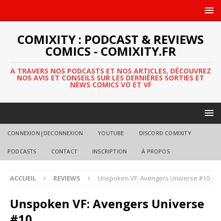
COMIXITY : PODCAST & REVIEWS
COMICS - COMIXITY.FR
A TRAVERS NOS PODCASTS ET NOS ARTICLES, DÉCOUVREZ
NOS AVIS ET CONSEILS SUR LES DERNIÈRES SORTIES ET
NEWS COMICS VO ET VF
CONNEXION|DECONNEXION
YOUTUBE
DISCORD COMIXITY
PODCASTS
CONTACT
INSCRIPTION
À PROPOS
ACCUEIL
REVIEWS
Unspoken VF: Avengers Universe #10
Unspoken VF: Avengers Universe
#10