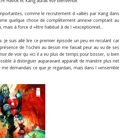
re Havok et Kang aurait été bienvenue.
importantes, comme le recrutement d »alliés par Kang dans
comme quelque chose de complètement annexe comptant au
on, mais à force d »être habitué à de l »exceptionnel…
Je suis allé lire ce premier épisode un peu en reculant car
 présence de Tochini au dessin me faisait peur au vu de ses
e de voir qu »ici il a eu plus de temps pour bosser, si bien
ssible à distinguer auparavant apparaît de manière plus net
je me demandais ce que je regardais, mais dans l »ensemble