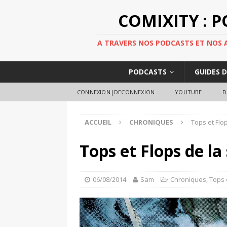
COMIXITY : 
A TRAVERS NOS PODCASTS ET NOS AR
PODCASTS
GUIDES 
CONNEXION|DECONNEXION
YOUTUBE
D
ACCUEIL
CHRONIQUES
Tops et Flo
Tops et Flops de l
06/08/2014
Sam
Chroniques
,
Tops 