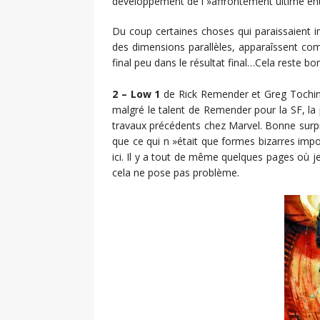
développement de l »affrontement ultime ent
Du coup certaines choses qui paraissaient 
des dimensions parallèles, apparaîssent 
final peu dans le résultat final…Cela reste b
2 – Low 1
de Rick Remender et Greg Tochini. 
malgré le talent de Remender pour la SF, la
travaux précédents chez Marvel. Bonne surpris
que ce qui n »était que formes bizarres impo
ici. Il y a tout de même quelques pages où 
cela ne pose pas problème.