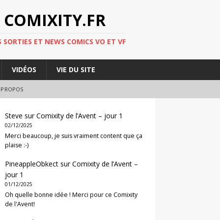
 COMIXITY.FR
 SORTIES ET NEWS COMICS VO ET VF
VIDÉOS
VIE DU SITE
 PROPOS
Steve
sur
Comixity de l’Avent – jour 1
02/12/2025
Merci beaucoup, je suis vraiment content que ça
plaise :-)
PineappleObkect
sur
Comixity de l’Avent –
jour 1
01/12/2025
Oh quelle bonne idée ! Merci pour ce Comixity
de l'Avent!