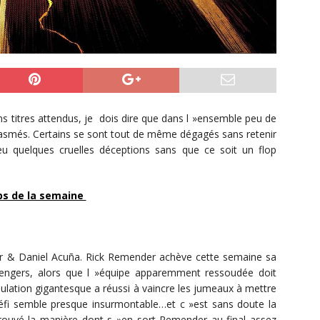
s titres attendus, je dois dire que dans l »ensemble peu de
iasmés. Certains se sont tout de même dégagés sans retenir
u quelques cruelles déceptions sans que ce soit un flop
s de la semaine
& Daniel Acuña. Rick Remender achève cette semaine sa
vengers, alors que l »équipe apparemment ressoudée doit
pulation gigantesque a réussi à vaincre les jumeaux à mettre
défi semble presque insurmontable…et c »est sans doute la
trouvé la manière dont s »en sort Remender au final assez