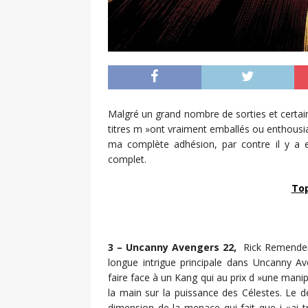
Malgré un grand nombre de sorties et certain
titres m »ont vraiment emballés ou enthous
ma complète adhésion, par contre il y a e
complet.
Top
3 – Uncanny Avengers 22,
Rick Remender 
longue intrigue principale dans Uncanny A
faire face à un Kang qui au prix d »une mani
la main sur la puissance des Célestes. Le 
dimension de la menace qui fait que j »ai 