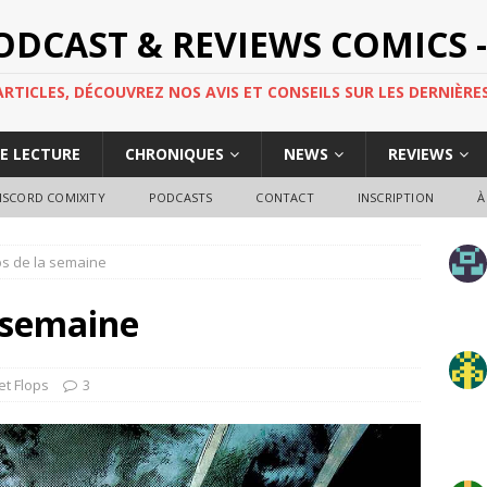
PODCAST & REVIEWS COMICS -
TICLES, DÉCOUVREZ NOS AVIS ET CONSEILS SUR LES DERNIÈRES
DE LECTURE
CHRONIQUES
NEWS
REVIEWS
ISCORD COMIXITY
PODCASTS
CONTACT
INSCRIPTION
À
ps de la semaine
a semaine
et Flops
3