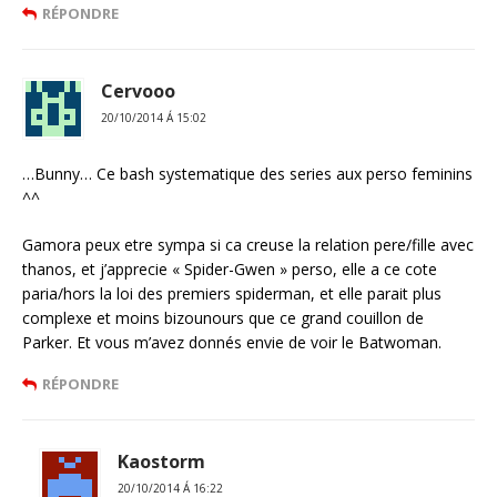
RÉPONDRE
Cervooo
20/10/2014 Á 15:02
…Bunny… Ce bash systematique des series aux perso feminins
^^
Gamora peux etre sympa si ca creuse la relation pere/fille avec
thanos, et j’apprecie « Spider-Gwen » perso, elle a ce cote
paria/hors la loi des premiers spiderman, et elle parait plus
complexe et moins bizounours que ce grand couillon de
Parker. Et vous m’avez donnés envie de voir le Batwoman.
RÉPONDRE
Kaostorm
20/10/2014 Á 16:22