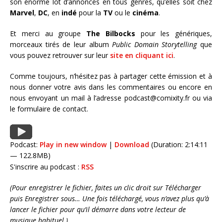
son énorme lot d’annonces en tous genres, qu’elles soit chez
Marvel
,
DC
, en
indé
pour la
TV
ou le
cinéma
.
Et merci au groupe
The Bilbocks
pour les génériques,
morceaux tirés de leur album
Public Domain Storytelling
que
vous pouvez retrouver sur leur
site en cliquant ici
.
Comme toujours, n’hésitez pas à partager cette émission et à
nous donner votre avis dans les commentaires ou encore en
nous envoyant un mail à l’adresse podcast@comixity.fr ou via
le formulaire de contact.
Podcast:
Play in new window
|
Download
(Duration: 2:14:11
— 122.8MB)
S'inscrire au podcast :
RSS
(Pour enregistrer le fichier, faites un clic droit sur Télécharger
puis Enregistrer sous… Une fois téléchargé, vous n’avez plus qu’à
lancer le fichier pour qu’il démarre dans votre lecteur de
musique habituel.)