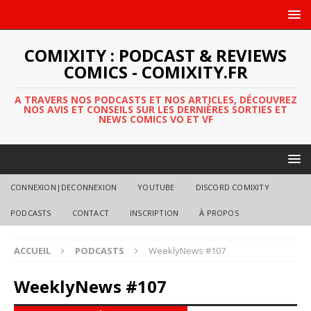
COMIXITY : PODCAST & REVIEWS
COMICS - COMIXITY.FR
A TRAVERS NOS PODCASTS ET NOS ARTICLES, DÉCOUVREZ
NOS AVIS ET CONSEILS SUR LES DERNIÈRES SORTIES ET
NEWS COMICS VO ET VF
CONNEXION|DECONNEXION
YOUTUBE
DISCORD COMIXITY
PODCASTS
CONTACT
INSCRIPTION
À PROPOS
ACCUEIL
PODCASTS
WeeklyNews #107
WeeklyNews #107