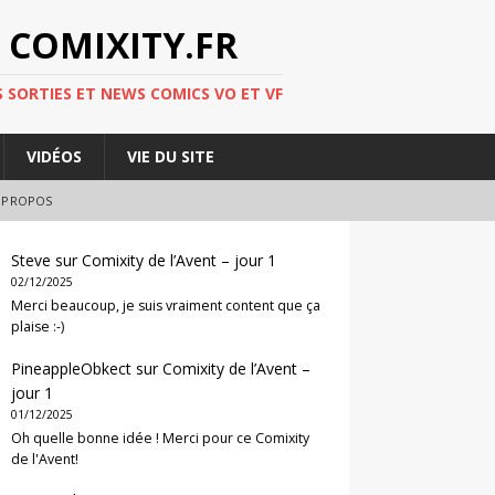
 COMIXITY.FR
 SORTIES ET NEWS COMICS VO ET VF
VIDÉOS
VIE DU SITE
 PROPOS
Steve
sur
Comixity de l’Avent – jour 1
02/12/2025
Merci beaucoup, je suis vraiment content que ça
plaise :-)
PineappleObkect
sur
Comixity de l’Avent –
jour 1
01/12/2025
Oh quelle bonne idée ! Merci pour ce Comixity
de l'Avent!