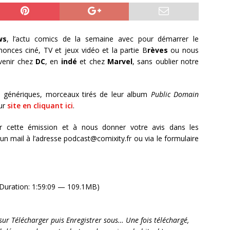
ws
, l’actu comics de la semaine avec pour démarrer le
nonces ciné, TV et jeux vidéo et la partie B
rèves
ou nous
venir chez
DC
, en
indé
et chez
Marvel
, sans oublier notre
 génériques, morceaux tirés de leur album
Public Domain
ur
site en cliquant ici
.
r cette émission et à nous donner votre avis dans les
 mail à l’adresse podcast@comixity.fr ou via le formulaire
Duration: 1:59:09 — 109.1MB)
it sur Télécharger puis Enregistrer sous… Une fois téléchargé,