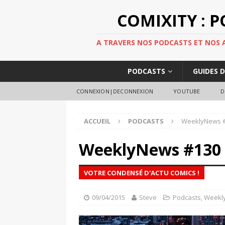
COMIXITY : 
A TRAVERS NOS PODCASTS ET NOS AR
PODCASTS
GUIDES 
CONNEXION|DECONNEXION
YOUTUBE
D
ACCUEIL
PODCASTS
WeeklyNews 
WeeklyNews #130
VOTRE CONDENSÉ D'ACTU COMICS !
09/04/2015
Steve
Podcasts
,
Weekl