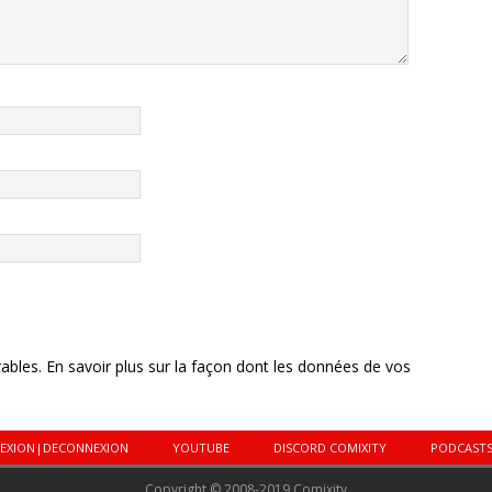
rables.
En savoir plus sur la façon dont les données de vos
EXION|DECONNEXION
YOUTUBE
DISCORD COMIXITY
PODCAST
Copyright © 2008-2019 Comixity