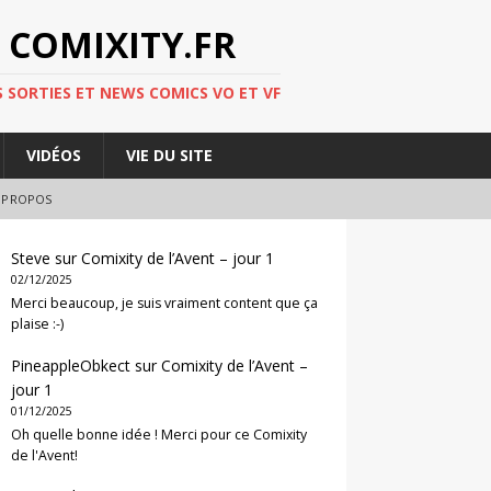
 COMIXITY.FR
 SORTIES ET NEWS COMICS VO ET VF
VIDÉOS
VIE DU SITE
 PROPOS
Steve
sur
Comixity de l’Avent – jour 1
02/12/2025
Merci beaucoup, je suis vraiment content que ça
plaise :-)
PineappleObkect
sur
Comixity de l’Avent –
jour 1
01/12/2025
Oh quelle bonne idée ! Merci pour ce Comixity
de l'Avent!