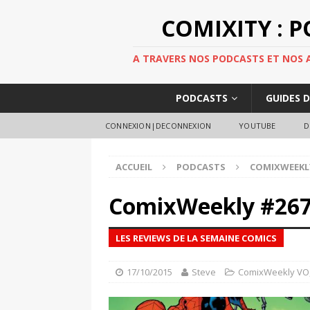
COMIXITY : 
A TRAVERS NOS PODCASTS ET NOS AR
PODCASTS
GUIDES 
CONNEXION|DECONNEXION
YOUTUBE
D
ACCUEIL
PODCASTS
COMIXWEEKL
ComixWeekly #26
LES REVIEWS DE LA SEMAINE COMICS
17/10/2015
Steve
ComixWeekly VO