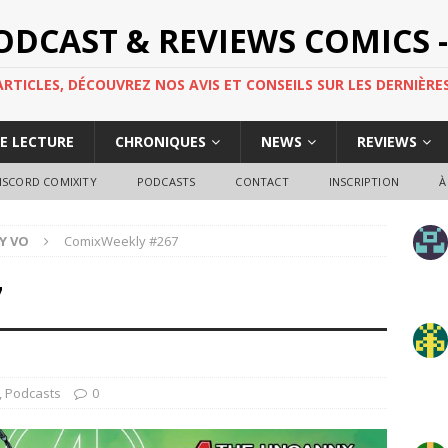
PODCAST & REVIEWS COMICS -
TICLES, DÉCOUVREZ NOS AVIS ET CONSEILS SUR LES DERNIÈRES
DE LECTURE
CHRONIQUES
NEWS
REVIEWS
ISCORD COMIXITY
PODCASTS
CONTACT
INSCRIPTION
À
Y VO
ComixWeekly #267
7
,
Podcasts
0