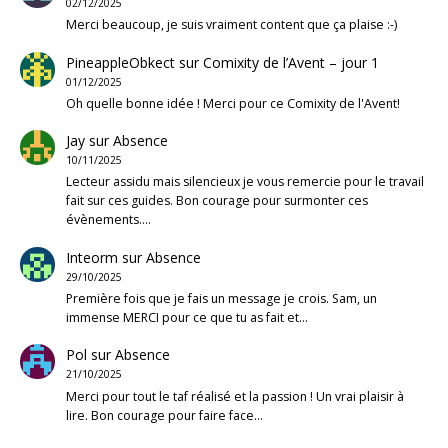
02/12/2025
Merci beaucoup, je suis vraiment content que ça plaise :-)
PineappleObkect
sur
Comixity de l’Avent – jour 1
01/12/2025
Oh quelle bonne idée ! Merci pour ce Comixity de l'Avent!
Jay
sur
Absence
10/11/2025
Lecteur assidu mais silencieux je vous remercie pour le travail
fait sur ces guides. Bon courage pour surmonter ces
évènements.…
Inteorm
sur
Absence
29/10/2025
Première fois que je fais un message je crois. Sam, un
immense MERCI pour ce que tu as fait et…
Pol
sur
Absence
21/10/2025
Merci pour tout le taf réalisé et la passion ! Un vrai plaisir à
lire. Bon courage pour faire face…