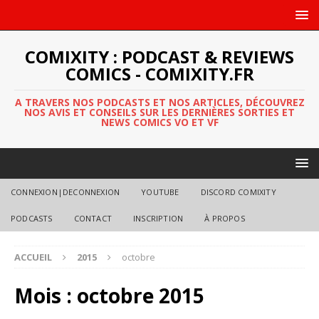
COMIXITY : PODCAST & REVIEWS
COMICS - COMIXITY.FR
A TRAVERS NOS PODCASTS ET NOS ARTICLES, DÉCOUVREZ
NOS AVIS ET CONSEILS SUR LES DERNIÈRES SORTIES ET
NEWS COMICS VO ET VF
CONNEXION|DECONNEXION
YOUTUBE
DISCORD COMIXITY
PODCASTS
CONTACT
INSCRIPTION
À PROPOS
ACCUEIL
2015
octobre
Mois :
octobre 2015