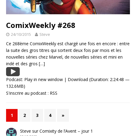
ComixWeekly #268
24/10/2015
Steve
Ce 268ème ComixWeekly est chargé une fois en encore : entre
la suite des gros titres qui sortent deux fois par mois et les
nouvelles séries chez Marvel, de nouvelles séries et mini en
indé et des gros
[…]
Podcast:
Play in new window
|
Download
(Duration: 2:24:48 —
132.6MB)
S'inscrire au podcast :
RSS
1
2
3
4
»
Steve
sur
Comixity de l’Avent – jour 1