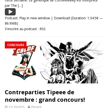
cette semaine. Le générique de ComixWeekly est interprété
par The
[…]
Podcast:
Play in new window
|
Download
(Duration: 1:34:58 —
86.9MB)
S'inscrire au podcast :
RSS
CONCOURS
Contreparties Tipeee de
novembre : grand concours!
31/10/2015
Florent