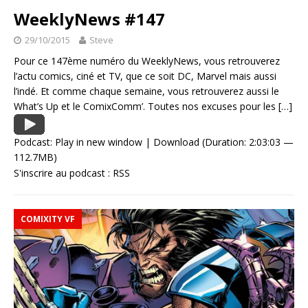
WeeklyNews #147
29/10/2015
Steve
Pour ce 147ème numéro du WeeklyNews, vous retrouverez
l’actu comics, ciné et TV, que ce soit DC, Marvel mais aussi
l’indé. Et comme chaque semaine, vous retrouverez aussi le
What’s Up et le ComixComm’. Toutes nos excuses pour les
[…]
Podcast:
Play in new window
|
Download
(Duration: 2:03:03 —
112.7MB)
S'inscrire au podcast :
RSS
COMIXITY VF