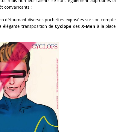
tut mais non leur talents se sont également appropriés la
ôt convaincants :
ui en détournant diverses pochettes exposées sur son compte
e élégante transposition de
Cyclope
des
X-Men
à la place