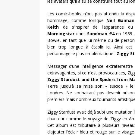
les avatars qu’il a su se construire tout au lon
Les comic-books n’ont pas attendu la dispari
hommage, comme lorsque
Neil Gaiman
Keith
de s’inspirer de l’apparence du
Morningstar
dans
Sandman #4
en 1989. 
Bowie, en tant que lui-même ou de personn
bien trop longue à établir ici. Ainsi cet
personnage le plus emblématique :
Ziggy S
Messager d’une intelligence extraterrest
extravagantes, si ce n’est provocatrices, Zi
Ziggy Stardust and the Spiders from M
Terre jusqu’à sa mise son « suicide » l
Londres. Ne souhaitant pas devenir prisonn
premiers mais nombreux tournants artistique
Ziggy Stardust avait déjà subi une mutation
chanteur comme le voyage de Ziggy en Améri
Cet album est tributaire à plusieurs nivea
d’ajouter l’éclair bleu et rouge sur le visag