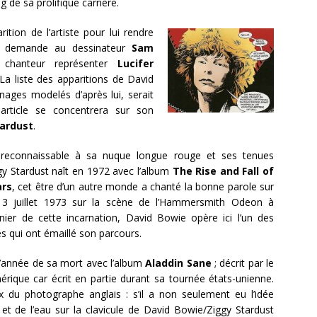
g de sa prolifique carrière.
tion de l’artiste pour lui rendre
demande au dessinateur
Sam
 chanteur représenter
Lucifer
La liste des apparitions de David
ages modelés d’après lui, serait
 article se concentrera sur son
tardust
.
re reconnaissable à sa nuque longue rouge et ses tenues
ggy Stardust naît en 1972 avec l’album
The Rise and Fall of
ars
, cet être d’un autre monde a chanté la bonne parole sur
e 3 juillet 1973 sur la scène de l’Hammersmith Odeon à
ier de cette incarnation, David Bowie opère ici l’un des
s qui ont émaillé son parcours.
 l’année de sa mort avec l’album
Aladdin Sane
; décrit par le
que car écrit en partie durant sa tournée états-unienne.
ux du photographe anglais : s’il a non seulement eu l’idée
e et de l’eau sur la clavicule de David Bowie/Ziggy Stardust