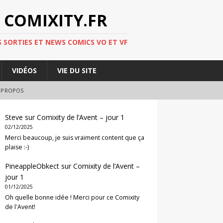
 COMIXITY.FR
 SORTIES ET NEWS COMICS VO ET VF
VIDÉOS
VIE DU SITE
 PROPOS
Steve
sur
Comixity de l’Avent – jour 1
02/12/2025
Merci beaucoup, je suis vraiment content que ça
plaise :-)
PineappleObkect
sur
Comixity de l’Avent –
jour 1
01/12/2025
Oh quelle bonne idée ! Merci pour ce Comixity
de l'Avent!