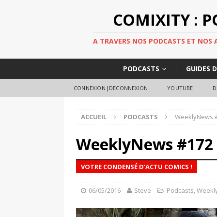
COMIXITY : 
A TRAVERS NOS PODCASTS ET NOS AR
PODCASTS
GUIDES 
CONNEXION|DECONNEXION
YOUTUBE
D
ACCUEIL
PODCASTS
WeeklyNews 
WeeklyNews #172
VOTRE CONDENSÉ D'ACTU COMICS !
06/05/2016
Steve
Podcasts
,
Weekl