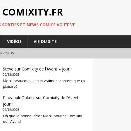
 COMIXITY.FR
 SORTIES ET NEWS COMICS VO ET VF
VIDÉOS
VIE DU SITE
 PROPOS
Steve
sur
Comixity de l’Avent – jour 1
02/12/2025
Merci beaucoup, je suis vraiment content que ça
plaise :-)
PineappleObkect
sur
Comixity de l’Avent –
jour 1
01/12/2025
Oh quelle bonne idée ! Merci pour ce Comixity
de l'Avent!