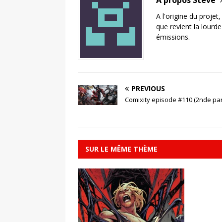
A l'origine du projet
que revient la lourd
émissions.
PREVIOUS
Comixity episode #110 (2nde par
SUR LE MÊME THÈME