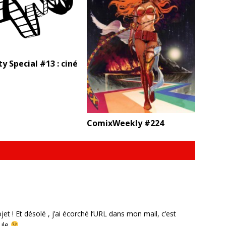
y Special #13 : ciné
ComixWeekly #224
et ! Et désolé , j’ai écorché l’URL dans mon mail, c’est
ule