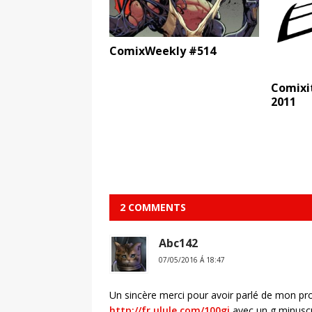
ComixWeekly #514
Comixit
2011
2 COMMENTS
Abc142
07/05/2016 Á 18:47
Un sincère merci pour avoir parlé de mon proj
http://fr.ulule.com/100gi
avec un g minusc