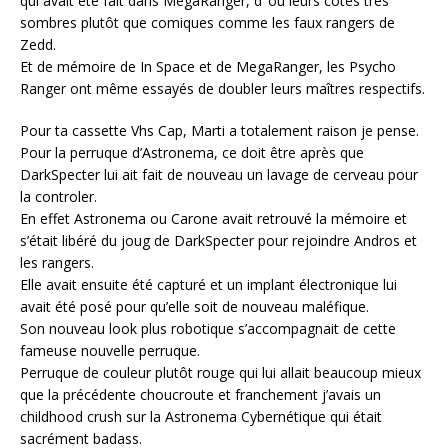
qui avait été fait dans MegaRanger, d’ où leurs côtés très
sombres plutôt que comiques comme les faux rangers de
Zedd.
Et de mémoire de In Space et de MegaRanger, les Psycho
Ranger ont même essayés de doubler leurs maîtres respectifs.
Pour ta cassette Vhs Cap, Marti a totalement raison je pense.
Pour la perruque d’Astronema, ce doit être après que
DarkSpecter lui ait fait de nouveau un lavage de cerveau pour
la controler.
En effet Astronema ou Carone avait retrouvé la mémoire et
s’était libéré du joug de DarkSpecter pour rejoindre Andros et
les rangers.
Elle avait ensuite été capturé et un implant électronique lui
avait été posé pour qu’elle soit de nouveau maléfique.
Son nouveau look plus robotique s’accompagnait de cette
fameuse nouvelle perruque.
Perruque de couleur plutôt rouge qui lui allait beaucoup mieux
que la précédente choucroute et franchement j’avais un
childhood crush sur la Astronema Cybernétique qui était
sacrément badass.