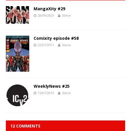
MangaXity #29
28/09/2023
Steve
Comixity episode #58
22/07/2011
Steve
WeeklyNews #25
15/01/2013
Steve
12 COMMENTS