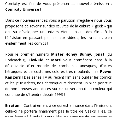
Comixity est fier de vous présenter sa nouvelle émission :
Comixity Universe
!
Dans ce nouveau rendez-vous à parution irrégulière nous vous
proposons de revenir sur des œuvres de la culture « geek » qui
ont su développer un univers étendu allant des films à la
télévision en passant par les jeux vidéos, les livres et, bien
évidemment, les comics !
Pour le premier numéro
Mister Honey Bunny
,
Jonat
(du
Podcatch !),
Kiwi-Kid
et
Marti
vous emmènent dans à la
découverte d’un monde de combats titanesques, d’actes
héroïques et de costumes colorés très moulants : les
Power
Rangers
! Des séries TV au récent film sans oublier les comics
et les jeux vidéos, nos chroniqueurs dressent un bilan ponctué
de nombreuses anecdotes sur cet univers haut en couleur qui
continue de s’étendre depuis 1993 !
Erratum
: Contrairement à ce qui est annoncé dans l’émission,
celle-ci ne portera finalement pas le titre de Geek’s Files, ce
nom étant déjà utilisé. Toute l’équipe s’excuse de cet impair et