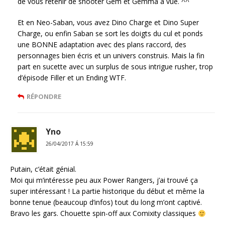
de vous retenir de shooter Gem et Gemma a vue. ^^
Et en Neo-Saban, vous avez Dino Charge et Dino Super
Charge, ou enfin Saban se sort les doigts du cul et ponds
une BONNE adaptation avec des plans raccord, des
personnages bien écris et un univers construis. Mais la fin
part en sucette avec un surplus de sous intrigue rusher, trop
d’épisode Filler et un Ending WTF.
RÉPONDRE
Yno
26/04/2017 Á 15:59
Putain, c’était génial.
Moi qui m’intéresse peu aux Power Rangers, j’ai trouvé ça
super intéressant ! La partie historique du début et même la
bonne tenue (beaucoup d’infos) tout du long m’ont captivé.
Bravo les gars. Chouette spin-off aux Comixity classiques