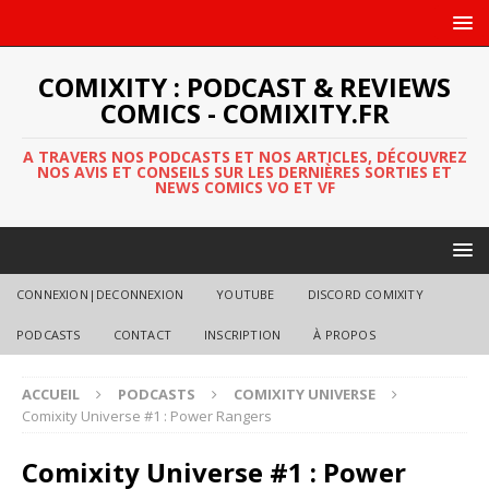
COMIXITY : PODCAST & REVIEWS
COMICS - COMIXITY.FR
A TRAVERS NOS PODCASTS ET NOS ARTICLES, DÉCOUVREZ
NOS AVIS ET CONSEILS SUR LES DERNIÈRES SORTIES ET
NEWS COMICS VO ET VF
CONNEXION|DECONNEXION
YOUTUBE
DISCORD COMIXITY
PODCASTS
CONTACT
INSCRIPTION
À PROPOS
ACCUEIL
PODCASTS
COMIXITY UNIVERSE
Comixity Universe #1 : Power Rangers
Comixity Universe #1 : Power