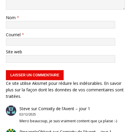
Nom
*
Courriel
*
Site web
Ce site utilise Akismet pour réduire les indésirables.
En savoir
plus sur la façon dont les données de vos commentaires sont
traitées
.
Steve
sur
Comixity de l’Avent – jour 1
02/12/2025
Merci beaucoup, je suis vraiment content que ça plaise :-)
PineappleObkect
sur
Comixity de l’Avent – jour 1