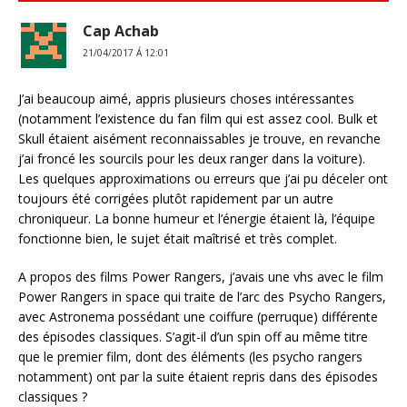
Cap Achab
21/04/2017 Á 12:01
J’ai beaucoup aimé, appris plusieurs choses intéressantes
(notamment l’existence du fan film qui est assez cool. Bulk et
Skull étaient aisément reconnaissables je trouve, en revanche
j’ai froncé les sourcils pour les deux ranger dans la voiture).
Les quelques approximations ou erreurs que j’ai pu déceler ont
toujours été corrigées plutôt rapidement par un autre
chroniqueur. La bonne humeur et l’énergie étaient là, l’équipe
fonctionne bien, le sujet était maîtrisé et très complet.
A propos des films Power Rangers, j’avais une vhs avec le film
Power Rangers in space qui traite de l’arc des Psycho Rangers,
avec Astronema possédant une coiffure (perruque) différente
des épisodes classiques. S’agit-il d’un spin off au même titre
que le premier film, dont des éléments (les psycho rangers
notamment) ont par la suite étaient repris dans des épisodes
classiques ?