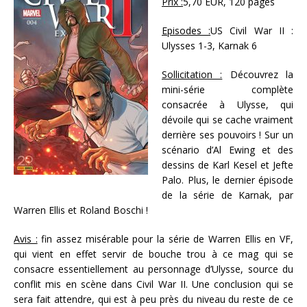
Prix :
5,70 EUR, 120 pages
Episodes :
US Civil War II :
Ulysses 1-3, Karnak 6
Sollicitation :
Découvrez la
mini-série complète
consacrée à Ulysse, qui
dévoile qui se cache vraiment
derrière ses pouvoirs ! Sur un
scénario d’Al Ewing et des
dessins de Karl Kesel et Jefte
Palo. Plus, le dernier épisode
de la série de Karnak, par
Warren Ellis et Roland Boschi !
Avis :
fin assez misérable pour la série de Warren Ellis en VF,
qui vient en effet servir de bouche trou à ce mag qui se
consacre essentiellement au personnage d’Ulysse, source du
conflit mis en scène dans Civil War II. Une conclusion qui se
sera fait attendre, qui est à peu près du niveau du reste de ce