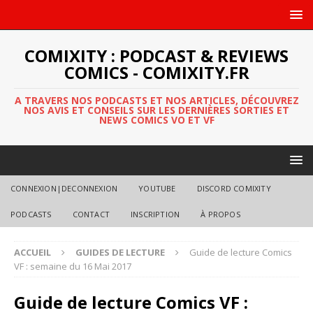
COMIXITY : PODCAST & REVIEWS
COMICS - COMIXITY.FR
A TRAVERS NOS PODCASTS ET NOS ARTICLES, DÉCOUVREZ
NOS AVIS ET CONSEILS SUR LES DERNIÈRES SORTIES ET
NEWS COMICS VO ET VF
CONNEXION|DECONNEXION
YOUTUBE
DISCORD COMIXITY
PODCASTS
CONTACT
INSCRIPTION
À PROPOS
ACCUEIL
GUIDES DE LECTURE
Guide de lecture Comics
VF : semaine du 16 Mai 2017
Guide de lecture Comics VF :