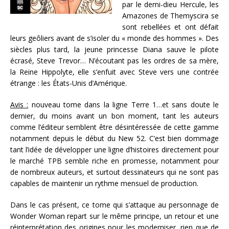
par le demi-dieu Hercule, les
Amazones de Themyscira se
sont rebellées et ont défait
leurs geôliers avant de s’isoler du « monde des hommes ». Des
siècles plus tard, la jeune princesse Diana sauve le pilote
écrasé, Steve Trevor… N’écoutant pas les ordres de sa mère,
la Reine Hippolyte, elle s’enfuit avec Steve vers une contrée
étrange : les États-Unis d’Amérique.
Avis :
nouveau tome dans la ligne Terre 1…et sans doute le
dernier, du moins avant un bon moment, tant les auteurs
comme l’éditeur semblent être désintéressée de cette gamme
notamment depuis le début du New 52. C’est bien dommage
tant l’idée de développer une ligne d’histoires directement pour
le marché TPB semble riche en promesse, notamment pour
de nombreux auteurs, et surtout dessinateurs qui ne sont pas
capables de maintenir un rythme mensuel de production.
Dans le cas présent, ce tome qui s’attaque au personnage de
Wonder Woman repart sur le même principe, un retour et une
réinterprétation des origines pour les moderniser, rien que de