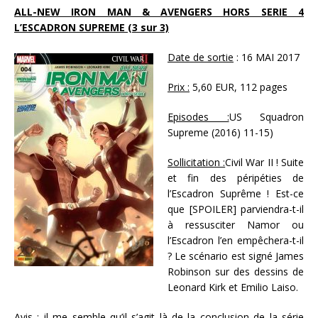
ALL-NEW IRON MAN & AVENGERS HORS SERIE 4
L’ESCADRON SUPREME (3 sur 3)
Date de sortie
: 16 MAI 2017
Prix :
5,60 EUR, 112 pages
Episodes :
US Squadron
Supreme (2016) 11-15)
Sollicitation :
Civil War II ! Suite
et fin des péripéties de
l’Escadron Suprême ! Est-ce
que [SPOILER] parviendra-t-il
à ressusciter Namor ou
l’Escadron l’en empêchera-t-il
? Le scénario est signé James
Robinson sur des dessins de
Leonard Kirk et Emilio Laiso.
Avis :
il me semble qu’il s’agit là de la conclusion de la série