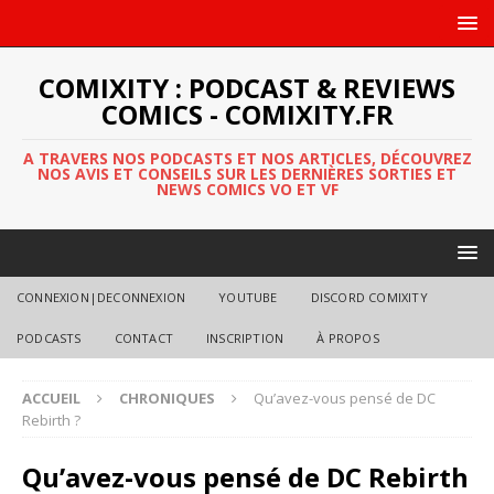
COMIXITY : PODCAST & REVIEWS
COMICS - COMIXITY.FR
A TRAVERS NOS PODCASTS ET NOS ARTICLES, DÉCOUVREZ
NOS AVIS ET CONSEILS SUR LES DERNIÈRES SORTIES ET
NEWS COMICS VO ET VF
CONNEXION|DECONNEXION
YOUTUBE
DISCORD COMIXITY
PODCASTS
CONTACT
INSCRIPTION
À PROPOS
ACCUEIL
CHRONIQUES
Qu’avez-vous pensé de DC
Rebirth ?
Qu’avez-vous pensé de DC Rebirth