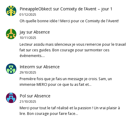
PineappleObkect
sur
Comixity de l’Avent – jour 1
01/12/2025
Oh quelle bonne idée ! Merci pour ce Comixity de l'Avent!
Jay
sur
Absence
10/11/2025
Lecteur assidu mais silencieux je vous remercie pour le travail
fait sur ces guides. Bon courage pour surmonter ces
évènements.…
Inteorm
sur
Absence
29/10/2025
Première fois que je fais un message je crois. Sam, un
immense MERCI pour ce que tu as fait et…
Pol
sur
Absence
21/10/2025
Merci pour tout le taf réalisé et la passion ! Un vrai plaisir à
lire. Bon courage pour faire face…