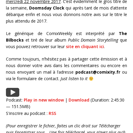
mercredi 22 novembre 2017
. C’est évidemment le gros titre de
la semaine,
Doomsday Clock
qui après tant de mois d’attente
débarque enfin et nous vous donnons notre avis sur le titre le
plus attendu de 2017.
Le générique de ComixWeekly est interprété par
The
Bilbocks
et tiré de leur album
Public Domain Storytelling
que
vous pouvez retrouver sur leur
site en cliquant ici
.
Comme toujours, n’hésitez pas à partager cette émission et à
nous donner votre avis dans les commentaires ou encore en
nous envoyant un mail à l’adresse
podcast@comixity.fr
ou
via le formulaire de contact.
Just listen to it
Podcast:
Play in new window
|
Download
(Duration: 2:45:30
— 151.5MB)
S'inscrire au podcast :
RSS
(Pour enregistrer le fichier, faites un clic droit sur Télécharger
puis Enregistrer sous… Une fois téléchargé, vous n’avez plus qu’à