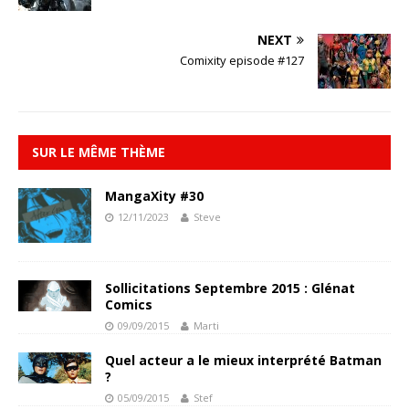
NEXT
Comixity episode #127
SUR LE MÊME THÈME
MangaXity #30
12/11/2023
Steve
Sollicitations Septembre 2015 : Glénat
Comics
09/09/2015
Marti
Quel acteur a le mieux interprété Batman
?
05/09/2015
Stef