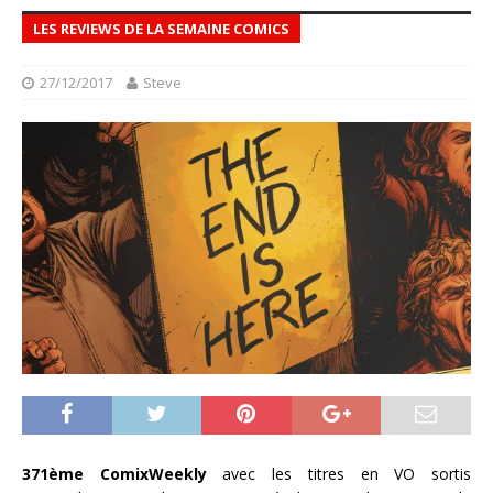
LES REVIEWS DE LA SEMAINE COMICS
27/12/2017
Steve
371ème ComixWeekly
avec les titres en VO sortis