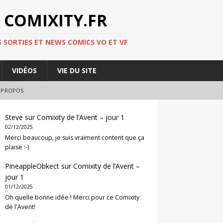
 COMIXITY.FR
 SORTIES ET NEWS COMICS VO ET VF
VIDÉOS
VIE DU SITE
 PROPOS
Steve
sur
Comixity de l’Avent – jour 1
02/12/2025
Merci beaucoup, je suis vraiment content que ça
plaise :-)
PineappleObkect
sur
Comixity de l’Avent –
jour 1
01/12/2025
Oh quelle bonne idée ! Merci pour ce Comixity
de l'Avent!