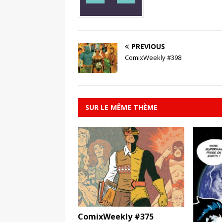
PREVIOUS
ComixWeekly #398
SUR LE MÊME THÈME
ComixWeekly #375