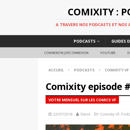
COMIXITY : 
A TRAVERS NOS PODCASTS ET NOS AR
PODCASTS
GUIDES 
CONNEXION|DECONNEXION
YOUTUBE
D
ACCUEIL
PODCASTS
COMIXITY VF
Comixity episode 
VOTRE MENSUEL SUR LES COMICS VF
22/07/2018
Steve
Comixity VF
,
Podc