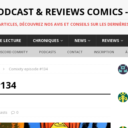
PODCAST & REVIEWS COMICS -
TICLES, DÉCOUVREZ NOS AVIS ET CONSEILS SUR LES DERNIÈRES
DE LECTURE
CHRONIQUES
NEWS
REVIEWS
ISCORD COMIXITY
PODCASTS
CONTACT
INSCRIPTION
À
Comixity episode #134
#134
asts
0