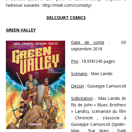
l’adresse suivante : http://mixlr.com/comixity/
DELCOURT COMICS
GREEN VALLEY
Date de sortie
: 05
septembre 2018
Prix
: 18.95€/240 pages
Scénario
: Max Landis
Dessin
: Guiseppe Camuncoli
Sollicitation
: Max Landis (le
fils de John « Blues Brothers
» Landis), scénariste du film
Chronicle , s’associe à
Guiseppe Camuncoli (Spider-
Man , Star Wars : Dark