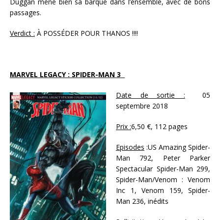
Duggan mène bien sa barque dans l’ensemble, avec de bons
passages.
Verdict :
À POSSÉDER POUR THANOS !!!!
MARVEL LEGACY : SPIDER-MAN 3
Date de sortie :
05
septembre 2018
Prix :
6,50 €, 112 pages
Episodes
:US Amazing Spider-
Man 792, Peter Parker
Spectacular Spider-Man 299,
Spider-Man/Venom : Venom
Inc 1, Venom 159, Spider-
Man 236, inédits