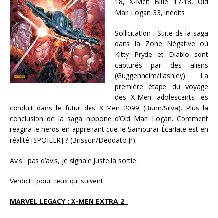
18, X-Men Blue 17-18, Old
Man Logan 33, inédits
Sollicitation :
Suite de la saga
dans la Zone Négative où
Kitty Pryde et Diablo sont
capturés par des aliens
(Guggenheim/Lashley). La
première étape du voyage
des X-Men adolescents les
conduit dans le futur des X-Men 2099 (Bunn/Silva). Plus la
conclusion de la saga nippone d’Old Man Logan. Comment
réagira le héros en apprenant que le Samouraï Écarlate est en
réalité [SPOILER] ? (Brisson/Deodato Jr).
Avis :
pas d’avis, je signale juste la sortie.
Verdict
: pour ceux qui suivent.
MARVEL LEGACY : X-MEN EXTRA 2