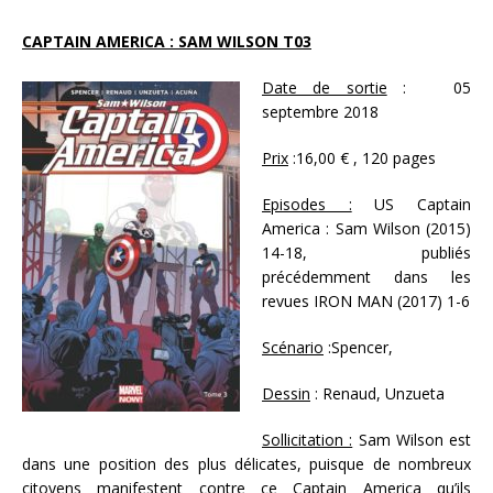
CAPTAIN AMERICA : SAM WILSON T03
Date de sortie
: 05
septembre 2018
Prix
:16,00 € , 120 pages
Episodes :
US Captain
America : Sam Wilson (2015)
14-18, publiés
précédemment dans les
revues IRON MAN (2017) 1-6
Scénario
:Spencer,
Dessin
: Renaud, Unzueta
Sollicitation :
Sam Wilson est
dans une position des plus délicates, puisque de nombreux
citoyens manifestent contre ce Captain America qu’ils