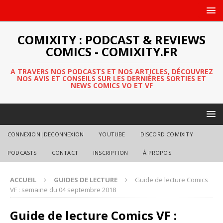
COMIXITY : PODCAST & REVIEWS
COMICS - COMIXITY.FR
A TRAVERS NOS PODCASTS ET NOS ARTICLES, DÉCOUVREZ
NOS AVIS ET CONSEILS SUR LES DERNIÈRES SORTIES ET
NEWS COMICS VO ET VF
CONNEXION|DECONNEXION
YOUTUBE
DISCORD COMIXITY
PODCASTS
CONTACT
INSCRIPTION
À PROPOS
ACCUEIL
GUIDES DE LECTURE
Guide de lecture Comics
VF : semaine du 04 septembre 2018
Guide de lecture Comics VF :