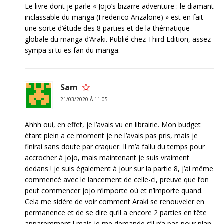
Le livre dont je parle « Jojo’s bizarre adventure : le diamant
inclassable du manga (Frederico Anzalone) » est en fait
une sorte d’étude des 8 parties et de la thématique
globale du manga d’Araki. Publié chez Third Edition, assez
sympa si tu es fan du manga.
Sam
21/03/2020 Á 11:05
Ahhh oui, en effet, je l’avais vu en librairie. Mon budget
étant plein a ce moment je ne l’avais pas pris, mais je
finirai sans doute par craquer. Il m’a fallu du temps pour
accrocher à jojo, mais maintenant je suis vraiment
dedans ! je suis également à jour sur la partie 8, j’ai même
commencé avec le lancement de celle-ci, preuve que l’on
peut commencer jojo n’importe où et n’importe quand.
Cela me sidère de voir comment Araki se renouveler en
permanence et de se dire qu’il a encore 2 parties en tête
apparemment ! mais je me demande s’il n’a pas pour plan