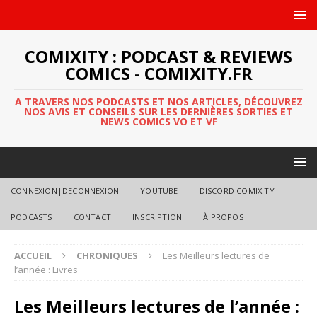
COMIXITY : PODCAST & REVIEWS
COMICS - COMIXITY.FR
A TRAVERS NOS PODCASTS ET NOS ARTICLES, DÉCOUVREZ
NOS AVIS ET CONSEILS SUR LES DERNIÈRES SORTIES ET
NEWS COMICS VO ET VF
CONNEXION|DECONNEXION
YOUTUBE
DISCORD COMIXITY
PODCASTS
CONTACT
INSCRIPTION
À PROPOS
ACCUEIL
CHRONIQUES
Les Meilleurs lectures de
l’année : Livres
Les Meilleurs lectures de l’année :