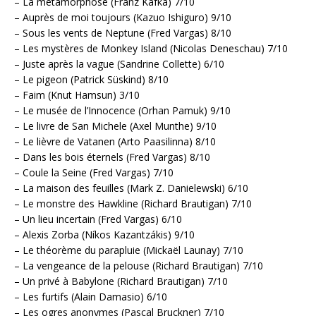
– La métamorphose (Franz Kafka) 7/10
– Auprès de moi toujours (Kazuo Ishiguro) 9/10
– Sous les vents de Neptune (Fred Vargas) 8/10
– Les mystères de Monkey Island (Nicolas Deneschau) 7/10
– Juste après la vague (Sandrine Collette) 6/10
– Le pigeon (Patrick Süskind) 8/10
– Faim (Knut Hamsun) 3/10
– Le musée de l’Innocence (Orhan Pamuk) 9/10
– Le livre de San Michele (Axel Munthe) 9/10
– Le lièvre de Vatanen (Arto Paasilinna) 8/10
– Dans les bois éternels (Fred Vargas) 8/10
– Coule la Seine (Fred Vargas) 7/10
– La maison des feuilles (Mark Z. Danielewski) 6/10
– Le monstre des Hawkline (Richard Brautigan) 7/10
– Un lieu incertain (Fred Vargas) 6/10
– Alexis Zorba (Níkos Kazantzákis) 9/10
– Le théorème du parapluie (Mickaël Launay) 7/10
– La vengeance de la pelouse (Richard Brautigan) 7/10
– Un privé à Babylone (Richard Brautigan) 7/10
– Les furtifs (Alain Damasio) 6/10
– Les ogres anonymes (Pascal Bruckner) 7/10