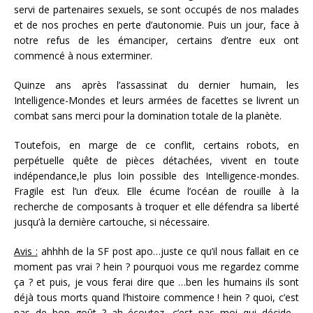
servi de partenaires sexuels, se sont occupés de nos malades
et de nos proches en perte d’autonomie. Puis un jour, face à
notre refus de les émanciper, certains d’entre eux ont
commencé à nous exterminer.
Quinze ans après l’assassinat du dernier humain, les
Intelligence-Mondes et leurs armées de facettes se livrent un
combat sans merci pour la domination totale de la planète.
Toutefois, en marge de ce conflit, certains robots, en
perpétuelle quête de pièces détachées, vivent en toute
indépendance,le plus loin possible des Intelligence-mondes.
Fragile est l’un d’eux. Elle écume l’océan de rouille à la
recherche de composants à troquer et elle défendra sa liberté
jusqu’à la dernière cartouche, si nécessaire.
Avis :
ahhhh de la SF post apo…juste ce qu’il nous fallait en ce
moment pas vrai ? hein ? pourquoi vous me regardez comme
ça ? et puis, je vous ferai dire que …ben les humains ils sont
déjà tous morts quand l’histoire commence ! hein ? quoi, c’est
pas de bon goût ? ah écoutez, c’est pas moi qui décide…