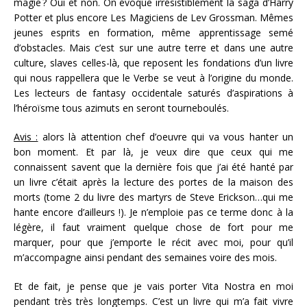
magie ? Oui et non. On évoque irrésistiblement la saga d’Harry
Potter et plus encore Les Magiciens de Lev Grossman. Mêmes
jeunes esprits en formation, même apprentissage semé
d’obstacles. Mais c’est sur une autre terre et dans une autre
culture, slaves celles-là, que reposent les fondations d’un livre
qui nous rappellera que le Verbe se veut à l’origine du monde.
Les lecteurs de fantasy occidentale saturés d’aspirations à
l’héroïsme tous azimuts en seront tourneboulés.
Avis :
alors là attention chef d’oeuvre qui va vous hanter un
bon moment. Et par là, je veux dire que ceux qui me
connaissent savent que la dernière fois que j’ai été hanté par
un livre c’était après la lecture des portes de la maison des
morts (tome 2 du livre des martyrs de Steve Erickson…qui me
hante encore d’ailleurs !). Je n’emploie pas ce terme donc à la
légère, il faut vraiment quelque chose de fort pour me
marquer, pour que j’emporte le récit avec moi, pour qu’il
m’accompagne ainsi pendant des semaines voire des mois.
Et de fait, je pense que je vais porter Vita Nostra en moi
pendant très très longtemps. C’est un livre qui m’a fait vivre