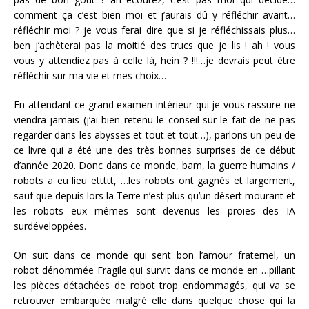
comment ça c’est bien moi et j’aurais dû y réfléchir avant…
réfléchir moi ? je vous ferai dire que si je réfléchissais plus…
ben j’achèterai pas la moitié des trucs que je lis ! ah ! vous
vous y attendiez pas à celle là, hein ? !!!…je devrais peut être
réfléchir sur ma vie et mes choix…
En attendant ce grand examen intérieur qui je vous rassure ne
viendra jamais (j’ai bien retenu le conseil sur le fait de ne pas
regarder dans les abysses et tout et tout…), parlons un peu de
ce livre qui a été une des très bonnes surprises de ce début
d’année 2020. Donc dans ce monde, bam, la guerre humains /
robots a eu lieu ettttt, …les robots ont gagnés et largement,
sauf que depuis lors la Terre n’est plus qu’un désert mourant et
les robots eux mêmes sont devenus les proies des IA
surdéveloppées.
On suit dans ce monde qui sent bon l’amour fraternel, un
robot dénommée Fragile qui survit dans ce monde en …pillant
les pièces détachées de robot trop endommagés, qui va se
retrouver embarquée malgré elle dans quelque chose qui la