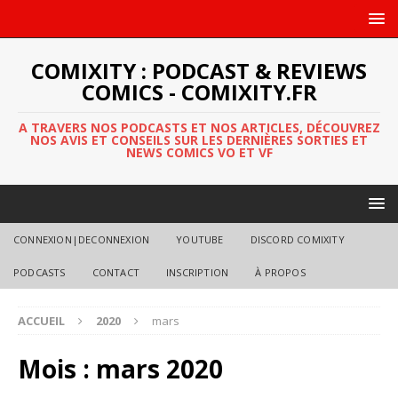
COMIXITY : PODCAST & REVIEWS
COMICS - COMIXITY.FR
A TRAVERS NOS PODCASTS ET NOS ARTICLES, DÉCOUVREZ
NOS AVIS ET CONSEILS SUR LES DERNIÈRES SORTIES ET
NEWS COMICS VO ET VF
CONNEXION|DECONNEXION
YOUTUBE
DISCORD COMIXITY
PODCASTS
CONTACT
INSCRIPTION
À PROPOS
ACCUEIL
2020
mars
Mois :
mars 2020