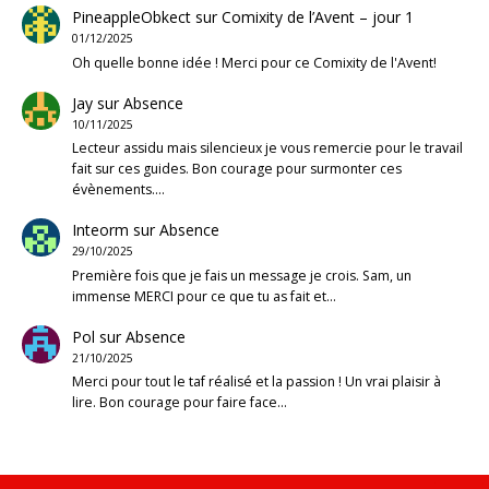
PineappleObkect
sur
Comixity de l’Avent – jour 1
01/12/2025
Oh quelle bonne idée ! Merci pour ce Comixity de l'Avent!
Jay
sur
Absence
10/11/2025
Lecteur assidu mais silencieux je vous remercie pour le travail
fait sur ces guides. Bon courage pour surmonter ces
évènements.…
Inteorm
sur
Absence
29/10/2025
Première fois que je fais un message je crois. Sam, un
immense MERCI pour ce que tu as fait et…
Pol
sur
Absence
21/10/2025
Merci pour tout le taf réalisé et la passion ! Un vrai plaisir à
lire. Bon courage pour faire face…