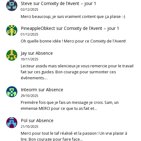
Steve
sur
Comixity de l’Avent – jour 1
02/12/2025
Merci beaucoup, je suis vraiment content que ça plaise :-)
PineappleObkect
sur
Comixity de l’Avent – jour 1
01/12/2025
Oh quelle bonne idée ! Merci pour ce Comixity de l'Avent!
Jay
sur
Absence
10/11/2025
Lecteur assidu mais silencieux je vous remercie pour le travail
fait sur ces guides. Bon courage pour surmonter ces
évènements.…
Inteorm
sur
Absence
29/10/2025
Première fois que je fais un message je crois. Sam, un
immense MERCI pour ce que tu as fait et…
Pol
sur
Absence
21/10/2025
Merci pour tout le taf réalisé et la passion ! Un vrai plaisir à
lire. Bon courage pour faire face…