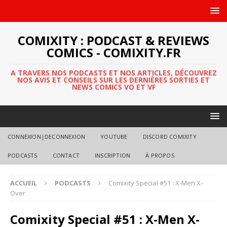
COMIXITY : PODCAST & REVIEWS
COMICS - COMIXITY.FR
A TRAVERS NOS PODCASTS ET NOS ARTICLES, DÉCOUVREZ
NOS AVIS ET CONSEILS SUR LES DERNIÈRES SORTIES ET
NEWS COMICS VO ET VF
CONNEXION|DECONNEXION
YOUTUBE
DISCORD COMIXITY
PODCASTS
CONTACT
INSCRIPTION
À PROPOS
ACCUEIL
PODCASTS
Comixity Special #51 : X-Men X-
Over
Comixity Special #51 : X-Men X-