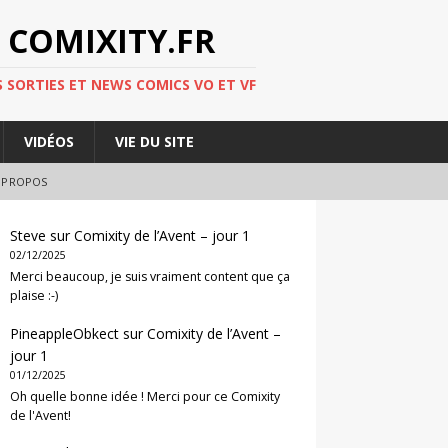
 COMIXITY.FR
 SORTIES ET NEWS COMICS VO ET VF
VIDÉOS
VIE DU SITE
 PROPOS
Steve
sur
Comixity de l’Avent – jour 1
02/12/2025
Merci beaucoup, je suis vraiment content que ça
plaise :-)
PineappleObkect
sur
Comixity de l’Avent –
jour 1
01/12/2025
Oh quelle bonne idée ! Merci pour ce Comixity
de l'Avent!