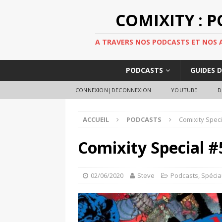
COMIXITY : 
A TRAVERS NOS PODCASTS ET NOS AR
PODCASTS
GUIDES 
CONNEXION|DECONNEXION
YOUTUBE
D
ACCUEIL
PODCASTS
Comixity Speci
Comixity Special #
02/06/2020
Steve
Podcasts
,
Spécia