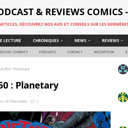
PODCAST & REVIEWS COMICS -
TICLES, DÉCOUVREZ NOS AVIS ET CONSEILS SUR LES DERNIÈRES
DE LECTURE
CHRONIQUES
NEWS
REVIEWS
ISCORD COMIXITY
PODCASTS
CONTACT
INSCRIPTION
À
al #50 : Planetary
50 : Planetary
ux et Interviews
1