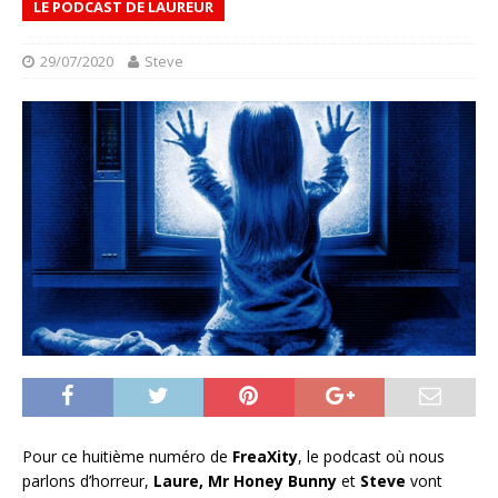
LE PODCAST DE LAUREUR
29/07/2020
Steve
Pour ce huitième numéro de
FreaXity
, le podcast où nous
parlons d’horreur,
Laure, Mr Honey Bunny
et
Steve
vont