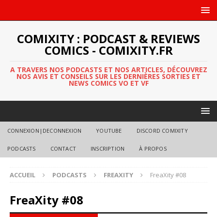
COMIXITY : PODCAST & REVIEWS
COMICS - COMIXITY.FR
A TRAVERS NOS PODCASTS ET NOS ARTICLES, DÉCOUVREZ
NOS AVIS ET CONSEILS SUR LES DERNIÈRES SORTIES ET
NEWS COMICS VO ET VF
CONNEXION|DECONNEXION
YOUTUBE
DISCORD COMIXITY
PODCASTS
CONTACT
INSCRIPTION
À PROPOS
ACCUEIL
PODCASTS
FREAXITY
FreaXity #08
FreaXity #08