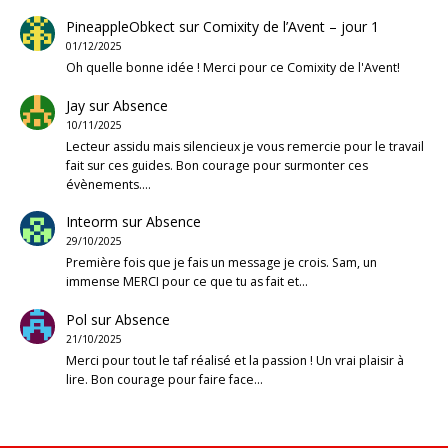
PineappleObkect
sur
Comixity de l’Avent – jour 1
01/12/2025
Oh quelle bonne idée ! Merci pour ce Comixity de l'Avent!
Jay
sur
Absence
10/11/2025
Lecteur assidu mais silencieux je vous remercie pour le travail
fait sur ces guides. Bon courage pour surmonter ces
évènements.…
Inteorm
sur
Absence
29/10/2025
Première fois que je fais un message je crois. Sam, un
immense MERCI pour ce que tu as fait et…
Pol
sur
Absence
21/10/2025
Merci pour tout le taf réalisé et la passion ! Un vrai plaisir à
lire. Bon courage pour faire face…