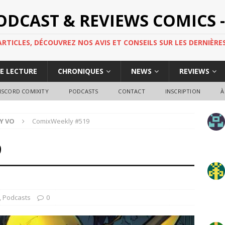
PODCAST & REVIEWS COMICS -
TICLES, DÉCOUVREZ NOS AVIS ET CONSEILS SUR LES DERNIÈRES
DE LECTURE
CHRONIQUES
NEWS
REVIEWS
ISCORD COMIXITY
PODCASTS
CONTACT
INSCRIPTION
À
Y VO
ComixWeekly #519
9
,
Podcasts
0