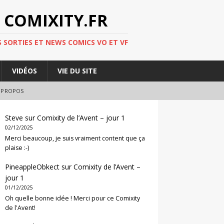
 COMIXITY.FR
 SORTIES ET NEWS COMICS VO ET VF
VIDÉOS
VIE DU SITE
 PROPOS
Steve
sur
Comixity de l’Avent – jour 1
02/12/2025
Merci beaucoup, je suis vraiment content que ça
plaise :-)
PineappleObkect
sur
Comixity de l’Avent –
jour 1
01/12/2025
Oh quelle bonne idée ! Merci pour ce Comixity
de l'Avent!