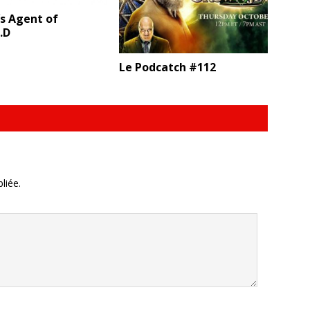
s Agent of
L.D
Le Podcatch #112
liée.