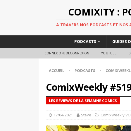
COMIXITY : 
A TRAVERS NOS PODCASTS ET NOS AR
PODCASTS
GUIDES 
CONNEXION|DECONNEXION
YOUTUBE
D
ACCUEIL
PODCASTS
COMIXWEEKL
ComixWeekly #51
LES REVIEWS DE LA SEMAINE COMICS
17/04/2021
Steve
ComixWeekly VO