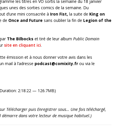
ramme les titres en VO sortis la semaine du 18 janvier
ues unes des sorties comics de la semaine. Du
ébut d’une mini consacrée à
Iron Fist,
la suite de
King on
e de
Once and Future
sans oublier la fin de
Legion of the
 par
The Bilbocks
et tiré de leur album
Public Domain
eur
site en cliquant ici
.
tte émission et à nous donner votre avis dans les
n mail à l’adresse
podcast@comixity.fr
ou via le
Duration: 2:18:22 — 126.7MB)
it sur Télécharger puis Enregistrer sous… Une fois téléchargé,
’il démarre dans votre lecteur de musique habituel.)