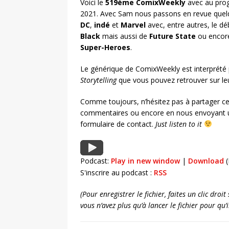
Voici le
519ème ComixWeekly
avec au prog
2021. Avec Sam nous passons en revue quelq
DC
,
indé
et
Marvel
avec, entre autres, le d
Black
mais aussi de
Future State
ou encor
Super-Heroes
.
Le générique de ComixWeekly est interprété
Storytelling
que vous pouvez retrouver sur l
Comme toujours, n’hésitez pas à partager ce
commentaires ou encore en nous envoyant u
formulaire de contact.
Just listen to it
Podcast:
Play in new window
|
Download
(
S'inscrire au podcast :
RSS
(Pour enregistrer le fichier, faites un clic dro
vous n’avez plus qu’à lancer le fichier pour qu