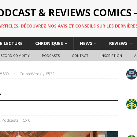
PODCAST & REVIEWS COMICS -
TICLES, DÉCOUVREZ NOS AVIS ET CONSEILS SUR LES DERNIÈRES
DE LECTURE
CHRONIQUES
NEWS
REVIEWS
ISCORD COMIXITY
PODCASTS
CONTACT
INSCRIPTION
À
Y VO
ComixWeekly #522
2
,
Podcasts
0