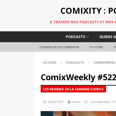
COMIXITY : 
A TRAVERS NOS PODCASTS ET NOS AR
PODCASTS
GUIDES 
CONNEXION|DECONNEXION
YOUTUBE
D
ACCUEIL
PODCASTS
COMIXWEEKL
ComixWeekly #52
LES REVIEWS DE LA SEMAINE COMICS
14/05/2021
Steve
ComixWeekly VO