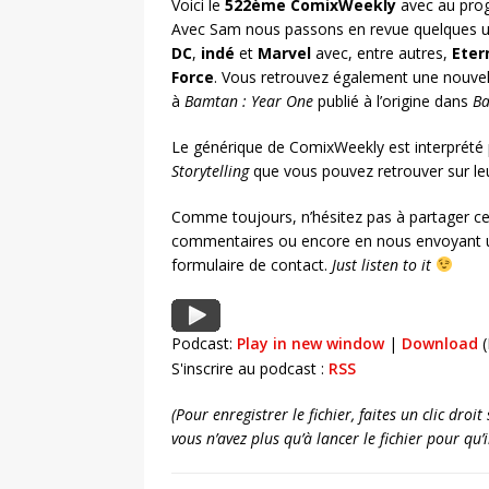
Voici le
522ème ComixWeekly
avec au prog
Avec Sam nous passons en revue quelques un
DC
,
indé
et
Marvel
avec, entre autres,
Eter
Force
. Vous retrouvez également une nouvel
à
Bamtan : Year One
publié à l’origine dans
Ba
Le générique de ComixWeekly est interprété
Storytelling
que vous pouvez retrouver sur l
Comme toujours, n’hésitez pas à partager ce
commentaires ou encore en nous envoyant u
formulaire de contact.
Just listen to it
Podcast:
Play in new window
|
Download
(
S'inscrire au podcast :
RSS
(Pour enregistrer le fichier, faites un clic dro
vous n’avez plus qu’à lancer le fichier pour qu