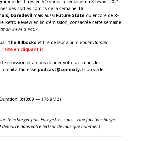
ramme les titres en VO sortis la semaine du 8 février 2021.
es des sorties comics de la semaine. Du
nals,
Daredevil
mais aussi
Future State
ou encore de
X-
le Retro Review en fin d’émission, consacrée cette semaine
tman #404 à #407
.
 par
The Bilbocks
et tiré de leur album
Public Domain
eur
site en cliquant ici
.
tte émission et à nous donner votre avis dans les
n mail à l’adresse
podcast@comixity.fr
ou via le
Duration: 3:13:09 — 176.8MB)
it sur Télécharger puis Enregistrer sous… Une fois téléchargé,
’il démarre dans votre lecteur de musique habituel.)