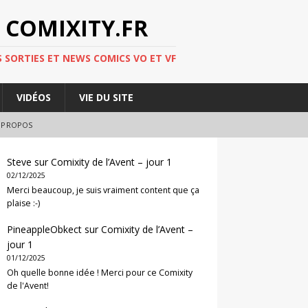
 COMIXITY.FR
 SORTIES ET NEWS COMICS VO ET VF
VIDÉOS
VIE DU SITE
 PROPOS
Steve
sur
Comixity de l’Avent – jour 1
02/12/2025
Merci beaucoup, je suis vraiment content que ça
plaise :-)
PineappleObkect
sur
Comixity de l’Avent –
jour 1
01/12/2025
Oh quelle bonne idée ! Merci pour ce Comixity
de l'Avent!