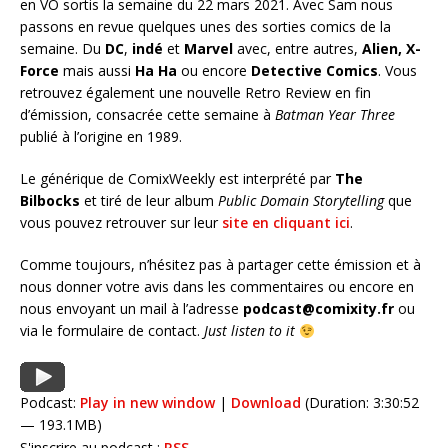
en VO sortis la semaine du 22 mars 2021. Avec Sam nous
passons en revue quelques unes des sorties comics de la
semaine. Du
DC
,
indé
et
Marvel
avec, entre autres,
Alien,
X-
Force
mais aussi
Ha Ha
ou encore
Detective Comics
. Vous
retrouvez également une nouvelle Retro Review en fin
d’émission, consacrée cette semaine à
Batman Year Three
publié à l’origine en 1989.
Le générique de ComixWeekly est interprété par
The
Bilbocks
et tiré de leur album
Public Domain Storytelling
que
vous pouvez retrouver sur leur
site en cliquant ici
.
Comme toujours, n’hésitez pas à partager cette émission et à
nous donner votre avis dans les commentaires ou encore en
nous envoyant un mail à l’adresse
podcast@comixity.fr
ou
via le formulaire de contact.
Just listen to it
Podcast:
Play in new window
|
Download
(Duration: 3:30:52
— 193.1MB)
S'inscrire au podcast :
RSS