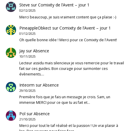
Steve
sur
Comixity de l’Avent – jour 1
02/12/2025
Merci beaucoup, je suis vraiment content que ça plaise :-)
PineappleObkect
sur
Comixity de l’Avent – jour 1
01/12/2025
Oh quelle bonne idée ! Merci pour ce Comixity de l'Avent!
Jay
sur
Absence
10/11/2025
Lecteur assidu mais silencieux je vous remercie pour le travail
fait sur ces guides. Bon courage pour surmonter ces
évènements.…
Inteorm
sur
Absence
29/10/2025
Première fois que je fais un message je crois. Sam, un
immense MERCI pour ce que tu as fait et…
Pol
sur
Absence
21/10/2025
Merci pour tout le taf réalisé et la passion ! Un vrai plaisir à