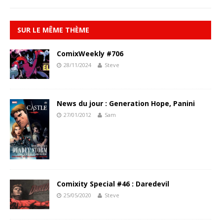
SUR LE MÊME THÈME
ComixWeekly #706
28/11/2024
Steve
News du jour : Generation Hope, Panini
27/01/2012
Sam
Comixity Special #46 : Daredevil
25/05/2020
Steve