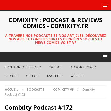
COMIXITY : PODCAST & REVIEWS
COMICS - COMIXITY.FR
A TRAVERS NOS PODCASTS ET NOS ARTICLES, DÉCOUVREZ
NOS AVIS ET CONSEILS SUR LES DERNIÈRES SORTIES ET
NEWS COMICS VO ET VF
CONNEXION|DECONNEXION
YOUTUBE
DISCORD COMIXITY
PODCASTS
CONTACT
INSCRIPTION
À PROPOS
ACCUEIL
PODCASTS
COMIXITY VF
Comixity
Podcast #172
Comixity Podcast #172