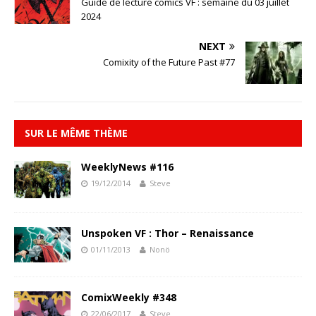
Guide de lecture comics VF : semaine du 03 juillet
2024
NEXT
Comixity of the Future Past #77
SUR LE MÊME THÈME
WeeklyNews #116
19/12/2014
Steve
Unspoken VF : Thor – Renaissance
01/11/2013
Nonö
ComixWeekly #348
22/06/2017
Steve