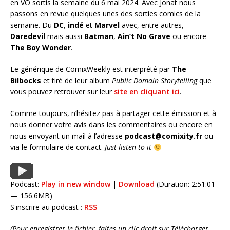
en VO sortis la semaine du 6 mai 2024. Avec Jonat nous
passons en revue quelques unes des sorties comics de la
semaine. Du
DC
,
indé
et
Marvel
avec, entre autres,
Daredevil
mais aussi
Batman
,
Ain’t No Grave
ou encore
The Boy Wonder
.
Le générique de ComixWeekly est interprété par
The
Bilbocks
et tiré de leur album
Public Domain Storytelling
que
vous pouvez retrouver sur leur
site en cliquant ici
.
Comme toujours, n’hésitez pas à partager cette émission et à
nous donner votre avis dans les commentaires ou encore en
nous envoyant un mail à l’adresse
podcast@comixity.fr
ou
via le formulaire de contact.
Just listen to it
Podcast:
Play in new window
|
Download
(Duration: 2:51:01
— 156.6MB)
S'inscrire au podcast :
RSS
(Pour enregistrer le fichier, faites un clic droit sur Télécharger