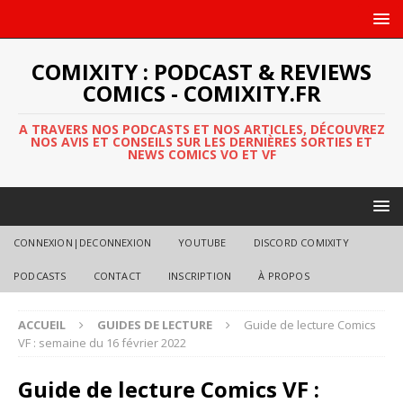
COMIXITY : PODCAST & REVIEWS
COMICS - COMIXITY.FR
A TRAVERS NOS PODCASTS ET NOS ARTICLES, DÉCOUVREZ
NOS AVIS ET CONSEILS SUR LES DERNIÈRES SORTIES ET
NEWS COMICS VO ET VF
CONNEXION|DECONNEXION
YOUTUBE
DISCORD COMIXITY
PODCASTS
CONTACT
INSCRIPTION
À PROPOS
ACCUEIL
GUIDES DE LECTURE
Guide de lecture Comics
VF : semaine du 16 février 2022
Guide de lecture Comics VF :