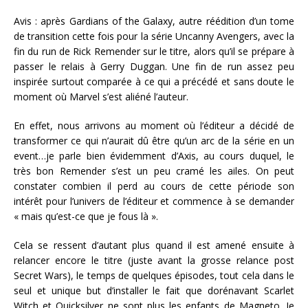
Avis : après Gardians of the Galaxy, autre réédition d’un tome
de transition cette fois pour la série Uncanny Avengers, avec la
fin du run de Rick Remender sur le titre, alors qu’il se prépare à
passer le relais à Gerry Duggan. Une fin de run assez peu
inspirée surtout comparée à ce qui a précédé et sans doute le
moment où Marvel s’est aliéné l’auteur.
En effet, nous arrivons au moment où l’éditeur a décidé de
transformer ce qui n’aurait dû être qu’un arc de la série en un
event…je parle bien évidemment d’Axis, au cours duquel, le
très bon Remender s’est un peu cramé les ailes. On peut
constater combien il perd au cours de cette période son
intérêt pour l’univers de l’éditeur et commence à se demander
« mais qu’est-ce que je fous là ».
Cela se ressent d’autant plus quand il est amené ensuite à
relancer encore le titre (juste avant la grosse relance post
Secret Wars), le temps de quelques épisodes, tout cela dans le
seul et unique but d’installer le fait que dorénavant Scarlet
Witch et Quicksilver ne sont plus les enfants de Magneto. Je