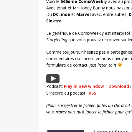
Voici le
566ème ComixWeekly
avec au prog
Avec Jonat et Mr Honey Bunny nous passons 
Du
DC
,
indé
et
Marvel
avec, entre autres,
D
Elektra
.
Le générique de ComixWeekly est interprété
Storytelling
que vous pouvez retrouver sur l
Comme toujours, n’hésitez pas à partager ce
commentaires ou encore en nous envoyant u
formulaire de contact.
Just listen to it
Podcast:
Play in new window
|
Download
(
S'inscrire au podcast :
RSS
(Pour enregistrer le fichier, faites un clic dro
vous n’avez plus qu’à lancer le fichier pour qu