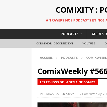
COMIXITY : 
A TRAVERS NOS PODCASTS ET NOS AR
PODCASTS
GUIDES 
CONNEXION|DECONNEXION
YOUTUBE
D
ACCUEIL
PODCASTS
COMIXWEEKL
ComixWeekly #56
LES REVIEWS DE LA SEMAINE COMICS
03/04/2022
Steve
ComixWeekly VO