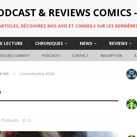
PODCAST & REVIEWS COMICS -
TICLES, DÉCOUVREZ NOS AVIS ET CONSEILS SUR LES DERNIÈRES
DE LECTURE
CHRONIQUES
NEWS
REVIEWS
ISCORD COMIXITY
PODCASTS
CONTACT
INSCRIPTION
À
Y VO
ComixWeekly #566
6
,
Podcasts
0