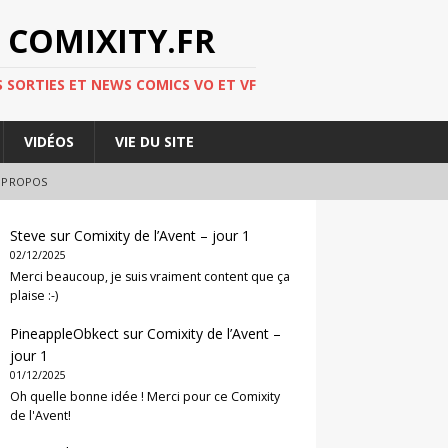
 COMIXITY.FR
 SORTIES ET NEWS COMICS VO ET VF
VIDÉOS
VIE DU SITE
 PROPOS
Steve
sur
Comixity de l’Avent – jour 1
02/12/2025
Merci beaucoup, je suis vraiment content que ça
plaise :-)
PineappleObkect
sur
Comixity de l’Avent –
jour 1
01/12/2025
Oh quelle bonne idée ! Merci pour ce Comixity
de l'Avent!