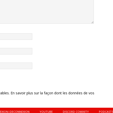
rables.
En savoir plus sur la façon dont les données de vos
EXION|DECONNEXION
YOUTUBE
DISCORD COMIXITY
PODCAST