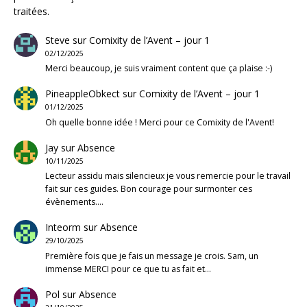
traitées
.
Steve
sur
Comixity de l’Avent – jour 1
02/12/2025
Merci beaucoup, je suis vraiment content que ça plaise :-)
PineappleObkect
sur
Comixity de l’Avent – jour 1
01/12/2025
Oh quelle bonne idée ! Merci pour ce Comixity de l'Avent!
Jay
sur
Absence
10/11/2025
Lecteur assidu mais silencieux je vous remercie pour le travail
fait sur ces guides. Bon courage pour surmonter ces
évènements.…
Inteorm
sur
Absence
29/10/2025
Première fois que je fais un message je crois. Sam, un
immense MERCI pour ce que tu as fait et…
Pol
sur
Absence