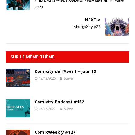
Guide de lecture Comics VF : semaine du 15 mars
2023
NEXT
MangaXity #22
SUR LE MÊME THÈME
Comixity de l’Avent – jour 12
12/12/2025
Steve
Comixity Podcast #152
23/05/2020
Steve
ComixWeekly #127