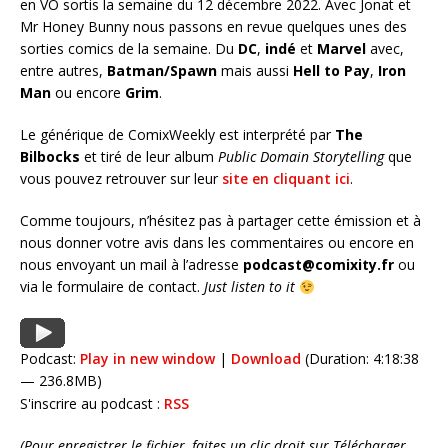
en VO sortis la semaine du 12 décembre 2022. Avec Jonat et
Mr Honey Bunny nous passons en revue quelques unes des
sorties comics de la semaine. Du
DC
,
indé
et
Marvel
avec,
entre autres,
Batman/Spawn
mais aussi
Hell to Pay
,
Iron
Man
ou encore
Grim
.
Le générique de ComixWeekly est interprété par
The
Bilbocks
et tiré de leur album
Public Domain Storytelling
que
vous pouvez retrouver sur leur
site en cliquant ici
.
Comme toujours, n’hésitez pas à partager cette émission et à
nous donner votre avis dans les commentaires ou encore en
nous envoyant un mail à l’adresse
podcast@comixity.fr
ou
via le formulaire de contact.
Just listen to it
Podcast:
Play in new window
|
Download
(Duration: 4:18:38
— 236.8MB)
S'inscrire au podcast :
RSS
(Pour enregistrer le fichier, faites un clic droit sur Télécharger