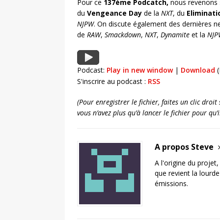
Pour ce
137ème Podcatch,
nous revenons s
du
Vengeance Day
de la
NXT
, du
Eliminat
NJPW
. On discute également des dernières ne
de
RAW
,
Smackdown
,
NXT
,
Dynamite
et la
NJ
Podcast:
Play in new window
|
Download
(
S'inscrire au podcast :
RSS
(Pour enregistrer le fichier, faites un clic dro
vous n’avez plus qu’à lancer le fichier pour qu
A propos Steve
A l'origine du projet
que revient la lourd
émissions.