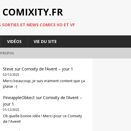
 COMIXITY.FR
 SORTIES ET NEWS COMICS VO ET VF
VIDÉOS
VIE DU SITE
 PROPOS
Steve
sur
Comixity de l’Avent – jour 1
02/12/2025
Merci beaucoup, je suis vraiment content que ça
plaise :-)
PineappleObkect
sur
Comixity de l’Avent –
jour 1
01/12/2025
Oh quelle bonne idée ! Merci pour ce Comixity
de l'Avent!