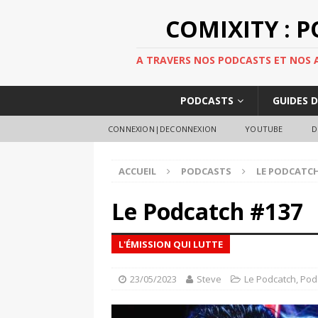
COMIXITY : 
A TRAVERS NOS PODCASTS ET NOS AR
PODCASTS
GUIDES 
CONNEXION|DECONNEXION
YOUTUBE
D
ACCUEIL
PODCASTS
LE PODCATC
Le Podcatch #137
L'ÉMISSION QUI LUTTE
23/05/2023
Steve
Le Podcatch
,
Pod