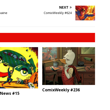
NEXT
maine
ComixWeekly #624
ComixWeekly #236
News #15