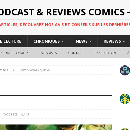
PODCAST & REVIEWS COMICS -
TICLES, DÉCOUVREZ NOS AVIS ET CONSEILS SUR LES DERNIÈRES
DE LECTURE
CHRONIQUES
NEWS
REVIEWS
ISCORD COMIXITY
PODCASTS
CONTACT
INSCRIPTION
À
Y VO
ComixWeekly #641
1
,
Podcasts
0