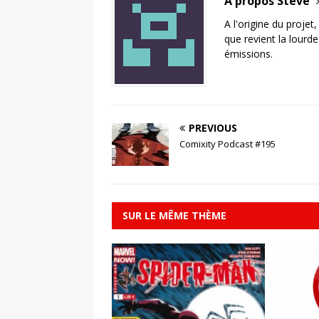
A propos Steve
A l'origine du projet
que revient la lourd
émissions.
PREVIOUS
Comixity Podcast #195
SUR LE MÊME THÈME