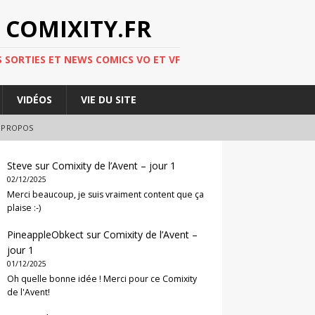
 COMIXITY.FR
 SORTIES ET NEWS COMICS VO ET VF
VIDÉOS
VIE DU SITE
 PROPOS
Steve
sur
Comixity de l’Avent – jour 1
02/12/2025
Merci beaucoup, je suis vraiment content que ça
plaise :-)
PineappleObkect
sur
Comixity de l’Avent –
jour 1
01/12/2025
Oh quelle bonne idée ! Merci pour ce Comixity
de l'Avent!