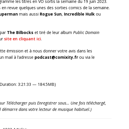
ramme les titres en VO sortis la semaine du 19 juin 2023.
en revue quelques unes des sorties comics de la semaine.
uperman
mais aussi
Rogue Sun
,
Incredible Hulk
ou
 par
The Bilbocks
et tiré de leur album
Public Domain
eur
site en cliquant ici
.
tte émission et à nous donner votre avis dans les
n mail à l’adresse
podcast@comixity.fr
ou via le
Duration: 3:21:33 — 184.5MB)
it sur Télécharger puis Enregistrer sous… Une fois téléchargé,
’il démarre dans votre lecteur de musique habituel.)