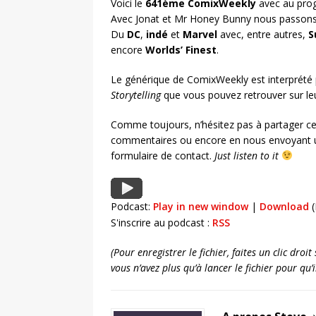
Voici le
641ème ComixWeekly
avec au prog
Avec Jonat et Mr Honey Bunny nous passons 
Du
DC
,
indé
et
Marvel
avec, entre autres,
S
encore
Worlds’ Finest
.
Le générique de ComixWeekly est interprété
Storytelling
que vous pouvez retrouver sur l
Comme toujours, n’hésitez pas à partager ce
commentaires ou encore en nous envoyant u
formulaire de contact.
Just listen to it
Podcast:
Play in new window
|
Download
(
S'inscrire au podcast :
RSS
(Pour enregistrer le fichier, faites un clic dro
vous n’avez plus qu’à lancer le fichier pour qu