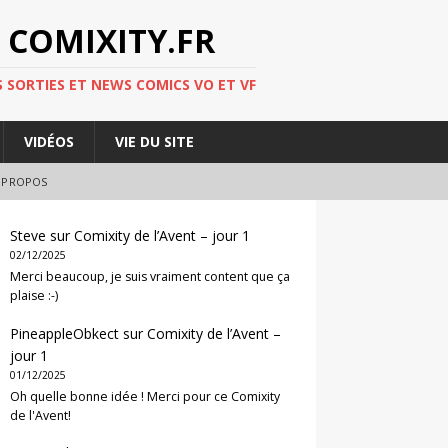
 COMIXITY.FR
 SORTIES ET NEWS COMICS VO ET VF
VIDÉOS
VIE DU SITE
 PROPOS
Steve
sur
Comixity de l’Avent – jour 1
02/12/2025
Merci beaucoup, je suis vraiment content que ça
plaise :-)
PineappleObkect
sur
Comixity de l’Avent –
jour 1
01/12/2025
Oh quelle bonne idée ! Merci pour ce Comixity
de l'Avent!