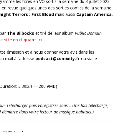
amme les titres en VO sortis la semaine du 3 juillet 2023.
en revue quelques unes des sorties comics de la semaine.
night Terrors : First Blood
mais aussi
Captain America
,
 par
The Bilbocks
et tiré de leur album
Public Domain
eur
site en cliquant ici
.
tte émission et à nous donner votre avis dans les
n mail à l’adresse
podcast@comixity.fr
ou via le
Duration: 3:39:24 — 200.9MB)
it sur Télécharger puis Enregistrer sous… Une fois téléchargé,
’il démarre dans votre lecteur de musique habituel.)