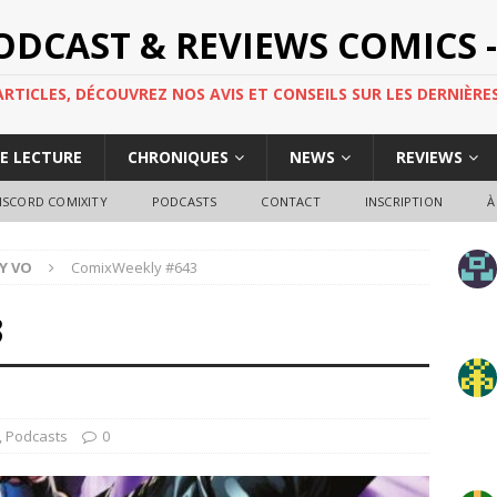
PODCAST & REVIEWS COMICS -
TICLES, DÉCOUVREZ NOS AVIS ET CONSEILS SUR LES DERNIÈRES
DE LECTURE
CHRONIQUES
NEWS
REVIEWS
ISCORD COMIXITY
PODCASTS
CONTACT
INSCRIPTION
À
Y VO
ComixWeekly #643
3
,
Podcasts
0