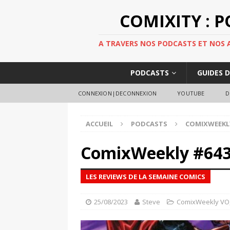
COMIXITY : 
A TRAVERS NOS PODCASTS ET NOS AR
PODCASTS
GUIDES 
CONNEXION|DECONNEXION
YOUTUBE
D
ACCUEIL
PODCASTS
COMIXWEEKL
ComixWeekly #64
LES REVIEWS DE LA SEMAINE COMICS
25/08/2023
Steve
ComixWeekly VO