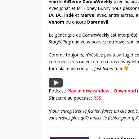
Voici le
643ème ComixWeekly
avec au progr
Avec Jonat et Mr Honey Bunny nous passons 
Du
DC
,
indé
et
Marvel
avec, entre autres,
K
Venom
ou encore
Daredevil
.
Le générique de ComixWeekly est interprété
Storytelling
que vous pouvez retrouver sur l
Comme toujours, n’hésitez pas à partager ce
commentaires ou encore en nous envoyant u
formulaire de contact.
Just listen to it
Podcast:
Play in new window
|
Download
(
S'inscrire au podcast :
RSS
(Pour enregistrer le fichier, faites un clic dro
vous n’avez plus qu’à lancer le fichier pour qu