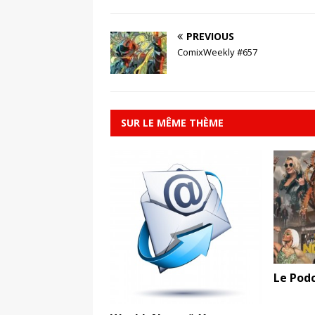
PREVIOUS
ComixWeekly #657
SUR LE MÊME THÈME
Le Pod