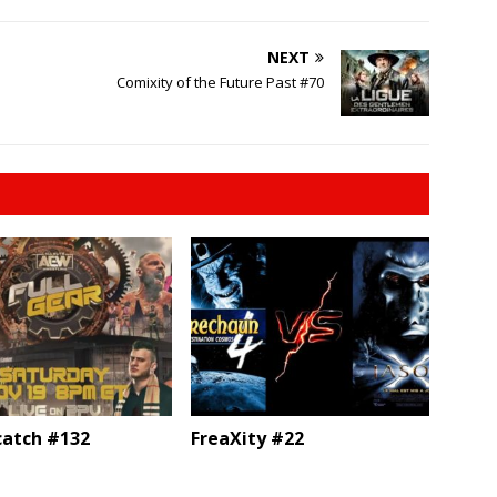
NEXT
Comixity of the Future Past #70
catch #132
FreaXity #22