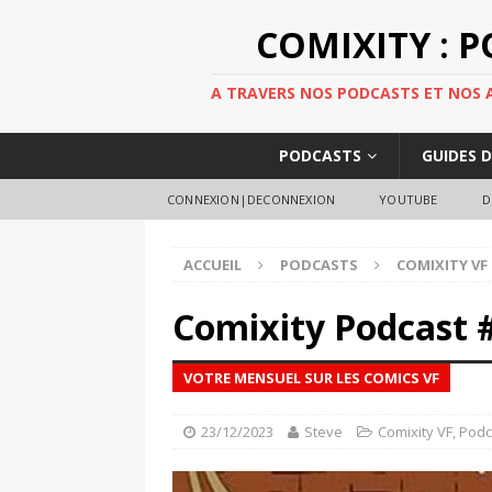
COMIXITY : 
A TRAVERS NOS PODCASTS ET NOS AR
PODCASTS
GUIDES 
CONNEXION|DECONNEXION
YOUTUBE
D
ACCUEIL
PODCASTS
COMIXITY VF
Comixity Podcast 
VOTRE MENSUEL SUR LES COMICS VF
23/12/2023
Steve
Comixity VF
,
Podc