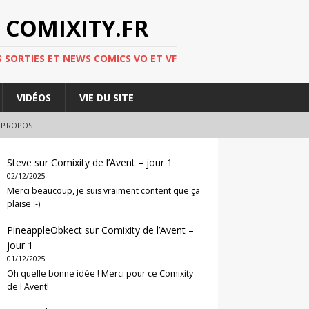
 COMIXITY.FR
 SORTIES ET NEWS COMICS VO ET VF
VIDÉOS
VIE DU SITE
 PROPOS
Steve
sur
Comixity de l’Avent – jour 1
02/12/2025
Merci beaucoup, je suis vraiment content que ça
plaise :-)
PineappleObkect
sur
Comixity de l’Avent –
jour 1
01/12/2025
Oh quelle bonne idée ! Merci pour ce Comixity
de l'Avent!