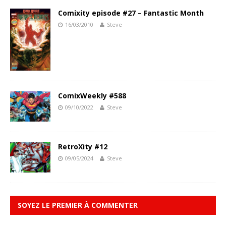
Comixity episode #27 – Fantastic Month
16/03/2010
Steve
ComixWeekly #588
09/10/2022
Steve
RetroXity #12
09/05/2024
Steve
SOYEZ LE PREMIER À COMMENTER