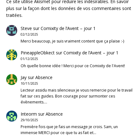
Ce site utilise Akismet pour réduire les indésirables.
En savoir
plus sur la façon dont les données de vos commentaires sont
traitées
.
Steve
sur
Comixity de l’Avent – jour 1
02/12/2025
Merci beaucoup, je suis vraiment content que ça plaise :-)
PineappleObkect
sur
Comixity de l’Avent – jour 1
01/12/2025
Oh quelle bonne idée ! Merci pour ce Comixity de l'Avent!
Jay
sur
Absence
10/11/2025
Lecteur assidu mais silencieux je vous remercie pour le travail
fait sur ces guides. Bon courage pour surmonter ces
évènements.…
Inteorm
sur
Absence
29/10/2025
Première fois que je fais un message je crois. Sam, un
immense MERCI pour ce que tu as fait et…