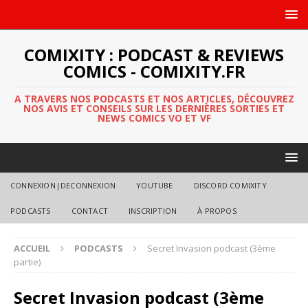
COMIXITY : PODCAST & REVIEWS
COMICS - COMIXITY.FR
A TRAVERS NOS PODCASTS ET NOS ARTICLES, DÉCOUVREZ
NOS AVIS ET CONSEILS SUR LES DERNIÈRES SORTIES ET
NEWS COMICS VO ET VF
CONNEXION|DECONNEXION
YOUTUBE
DISCORD COMIXITY
PODCASTS
CONTACT
INSCRIPTION
À PROPOS
ACCUEIL
PODCASTS
Secret Invasion podcast (3ème
partie)
Secret Invasion podcast (3ème