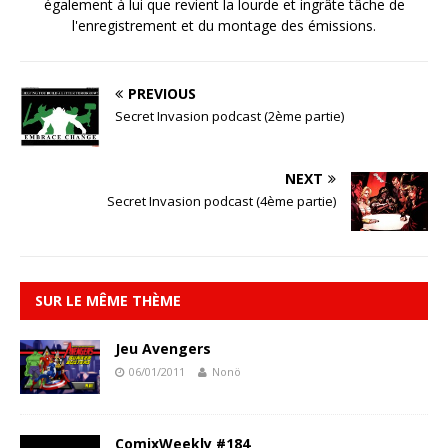
également à lui que revient la lourde et ingrâte tâche de
l'enregistrement et du montage des émissions.
PREVIOUS
Secret Invasion podcast (2ème partie)
NEXT
Secret Invasion podcast (4ème partie)
SUR LE MÊME THÈME
Jeu Avengers
06/01/2011
Nonö
ComixWeekly #184