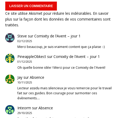
Ce site utilise Akismet pour réduire les indésirables.
En savoir
plus sur la façon dont les données de vos commentaires sont
traitées
.
Steve
sur
Comixity de l’Avent – jour 1
02/12/2025
Merci beaucoup, je suis vraiment content que ça plaise :-)
PineappleObkect
sur
Comixity de l’Avent – jour 1
01/12/2025
Oh quelle bonne idée ! Merci pour ce Comixity de l'Avent!
Jay
sur
Absence
10/11/2025
Lecteur assidu mais silencieux je vous remercie pour le travail
fait sur ces guides. Bon courage pour surmonter ces
évènements.…
Inteorm
sur
Absence
29/10/2025