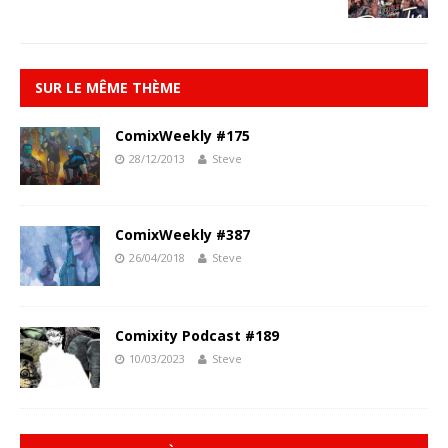
SUR LE MÊME THÈME
ComixWeekly #175
28/12/2013
Steve
ComixWeekly #387
26/04/2018
Steve
Comixity Podcast #189
10/03/2023
Steve