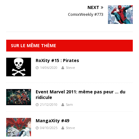
NEXT
ComixWeekly #773
SUR LE MÊME THÈME
RoXity #15 : Pirates
14/06/2020
Steve
Event Marvel 2011: même pas peur … du
ridicule
21/12/2010
Sam
MangaXity #49
04/10/2025
Steve