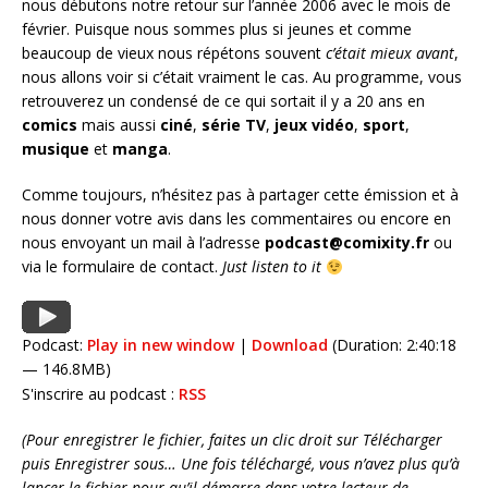
nous débutons notre retour sur l’année 2006 avec le mois de
février. Puisque nous sommes plus si jeunes et comme
beaucoup de vieux nous répétons souvent
c’était mieux avant
,
nous allons voir si c’était vraiment le cas. Au programme, vous
retrouverez un condensé de ce qui sortait il y a 20 ans en
comics
mais aussi
ciné
,
série
TV
,
jeux vidéo
,
sport
,
musique
et
manga
.
Comme toujours, n’hésitez pas à partager cette émission et à
nous donner votre avis dans les commentaires ou encore en
nous envoyant un mail à l’adresse
podcast@comixity.fr
ou
via le formulaire de contact.
Just listen to it
Podcast:
Play in new window
|
Download
(Duration: 2:40:18
— 146.8MB)
S'inscrire au podcast :
RSS
(Pour enregistrer le fichier, faites un clic droit sur Télécharger
puis Enregistrer sous… Une fois téléchargé, vous n’avez plus qu’à
lancer le fichier pour qu’il démarre dans votre lecteur de