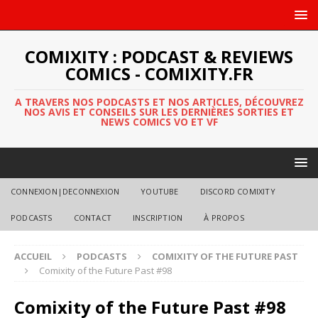
COMIXITY : PODCAST & REVIEWS
COMICS - COMIXITY.FR
A TRAVERS NOS PODCASTS ET NOS ARTICLES, DÉCOUVREZ
NOS AVIS ET CONSEILS SUR LES DERNIÈRES SORTIES ET
NEWS COMICS VO ET VF
CONNEXION|DECONNEXION
YOUTUBE
DISCORD COMIXITY
PODCASTS
CONTACT
INSCRIPTION
À PROPOS
ACCUEIL
PODCASTS
COMIXITY OF THE FUTURE PAST
Comixity of the Future Past #98
Comixity of the Future Past #98