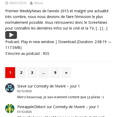
09/01/2015
Steve
Premier WeeklyNews de l’année 2015 et malgré une actualité
très sombre, nous nous devions de faire l’émission le plus
normalement possible. Vous retrouverez donc le ScreeNews
pour connaître les dernières infos sur le ciné et la TV,
[…]
[…]
Podcast:
Play in new window
|
Download
(Duration: 2:08:19 —
117.5MB)
S'inscrire au podcast :
RSS
1
2
3
…
9
»
Steve
sur
Comixity de l’Avent – jour 1
02/12/2025
Merci beaucoup, je suis vraiment content que ça plaise :-)
PineappleObkect
sur
Comixity de l’Avent – jour 1
01/12/2025