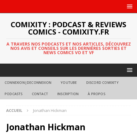
COMIXITY : PODCAST & REVIEWS
COMICS - COMIXITY.FR
A TRAVERS NOS PODCASTS ET NOS ARTICLES, DÉCOUVREZ
NOS AVIS ET CONSEILS SUR LES DERNIÈRES SORTIES ET
NEWS COMICS VO ET VF
CONNEXION|DECONNEXION
YOUTUBE
DISCORD COMIXITY
PODCASTS
CONTACT
INSCRIPTION
À PROPOS
ACCUEIL
Jonathan Hickman
Jonathan Hickman