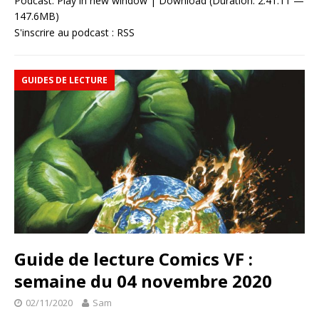
Podcast:
Play in new window
|
Download
(Duration: 2:41:11 —
147.6MB)
S'inscrire au podcast :
RSS
GUIDES DE LECTURE
Guide de lecture Comics VF :
semaine du 04 novembre 2020
02/11/2020
Sam