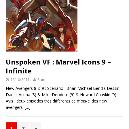
Unspoken VF : Marvel Icons 9 –
Infinite
16/10/2011
Sam
New Avengers 8 & 9 : Scénario : Brian Michael Bendis Dessin :
Daniel Acuna (8) & Mike Deodeto (9) & Howard Chaykin (9)
Avis : deux épisodes très différents ce mois-ci des new
avengers.
[…]
1
2
»