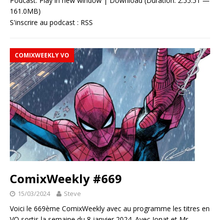
Podcast:
Play in new window
|
Download
(Duration: 2:55:51 —
161.0MB)
S'inscrire au podcast :
RSS
COMIXWEEKLY VO
ComixWeekly #669
15/03/2024
Steve
Voici le 669ème ComixWeekly avec au programme les titres en
VO sortis la semaine du 8 janvier 2024. Avec Jonat et Mr