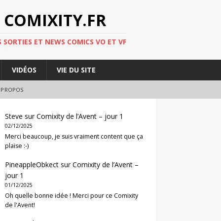
 COMIXITY.FR
 SORTIES ET NEWS COMICS VO ET VF
VIDÉOS
VIE DU SITE
 PROPOS
Steve
sur
Comixity de l’Avent – jour 1
02/12/2025
Merci beaucoup, je suis vraiment content que ça
plaise :-)
PineappleObkect
sur
Comixity de l’Avent –
jour 1
01/12/2025
Oh quelle bonne idée ! Merci pour ce Comixity
de l'Avent!