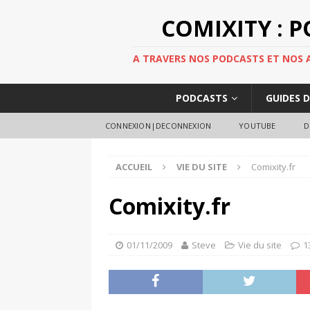
COMIXITY : 
A TRAVERS NOS PODCASTS ET NOS AR
PODCASTS
GUIDES 
CONNEXION|DECONNEXION
YOUTUBE
D
ACCUEIL
VIE DU SITE
Comixity.fr
Comixity.fr
01/11/2009
Steve
Vie du site
1