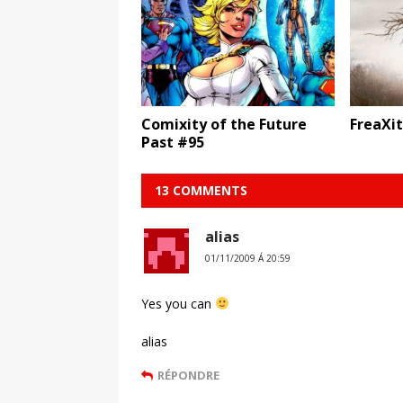
Comixity of the Future
FreaXi
Past #95
13 COMMENTS
alias
01/11/2009 Á 20:59
Yes you can
alias
RÉPONDRE